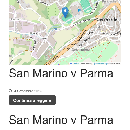
Lo Stadio
Shop
Leaflet
|
Map data ©
OpenStreetMap
contributors
San Marino v Parma
4 Settembre 2025
Continua a leggere
San Marino v Parma