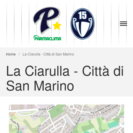
1949
la Stella di
Parma
Parma
News
Baseball
Società
Home
/
La Ciarulla - Città di San Marino
Organigramma
La Ciarulla - Città di
Diventa Socio
Storia
San Marino
Codice di Condotta
Palmares
Maglie Ritirate
Squadra
Partners
Contatti
Biglietteria