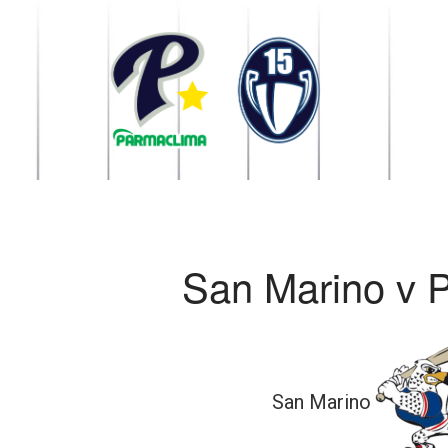
1949 Parma
la Stella di Parma
San Marino v 
San Marino