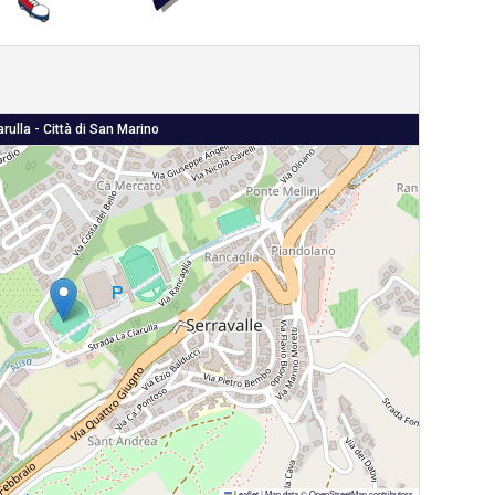
arulla - Città di San Marino
Leaflet
|
Map data ©
OpenStreetMap
contributors