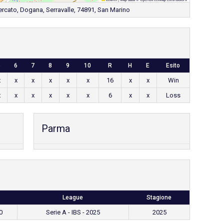
ercato, Dogana, Serravalle, 74891, San Marino
5
6
7
8
9
10
R
H
E
Esito
x
x
x
x
x
x
16
x
x
Win
x
x
x
x
x
x
6
x
x
Loss
Parma
League
Stagione
0
Serie A - IBS - 2025
2025