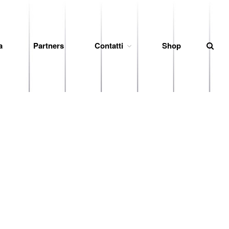
a
Partners
Contatti
Shop
News
Società
Organigramma
Diventa Socio
Storia
Codice di Condotta
Palmares
Maglie Ritirate
Squadra
Partners
Contatti
Biglietteria
Lo Stadio