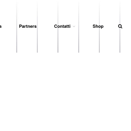
a
Partners
Contatti
Shop
News
Società
Organigramma
Diventa Socio
Storia
Codice di Condotta
Palmares
Maglie Ritirate
Squadra
Partners
Contatti
Biglietteria
Lo Stadio