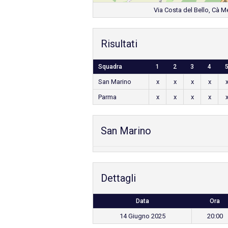
Via Costa del Bello, Cà M
Risultati
Squadra
1
2
3
4
San Marino
x
x
x
x
Parma
x
x
x
x
San Marino
Dettagli
Data
Ora
14 Giugno 2025
20:00