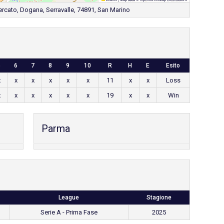
ercato, Dogana, Serravalle, 74891, San Marino
5
6
7
8
9
10
R
H
E
Esito
x
x
x
x
x
x
11
x
x
Loss
x
x
x
x
x
x
19
x
x
Win
Parma
League
Stagione
Serie A - Prima Fase
2025