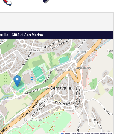
arulla - Città di San Marino
Leaflet
|
Map data ©
OpenStreetMap
contributors