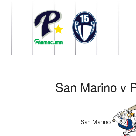
1949 Parma
la Stella di Parma
San Marino v 
San Marino