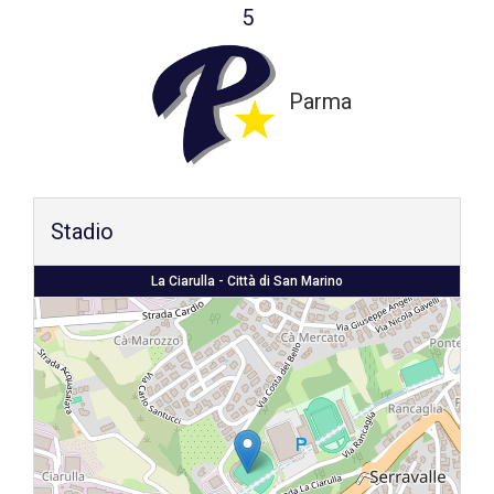
5
Shop
Parma
Stadio
La Ciarulla - Città di San Marino