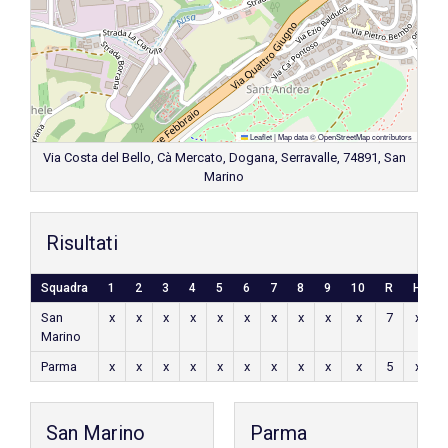
Leaflet
|
Map data ©
OpenStreetMap
contributors
Via Costa del Bello, Cà Mercato, Dogana, Serravalle, 74891, San
Marino
Risultati
Squadra
1
2
3
4
5
6
7
8
9
10
R
H
E
San
x
x
x
x
x
x
x
x
x
x
7
x
x
Marino
Parma
x
x
x
x
x
x
x
x
x
x
5
x
x
San Marino
Parma