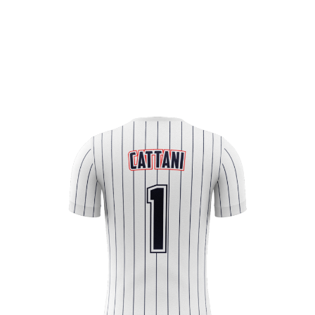
Squadra
Partners
Contatti
Biglietteria
Lo Stadio
Shop