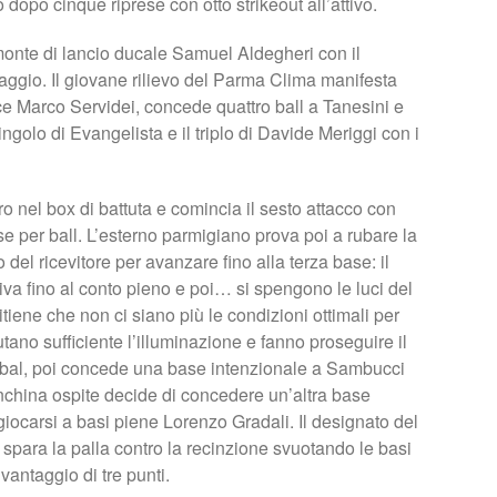
 dopo cinque riprese con otto strikeout all’attivo.
 monte di lancio ducale Samuel Aldegheri con il
ntaggio. Il giovane rilievo del Parma Clima manifesta
ce Marco Servidei, concede quattro ball a Tanesini e
ngolo di Evangelista e il triplo di Davide Meriggi con i
ro nel box di battuta e comincia il sesto attacco con
 per ball. L’esterno parmigiano prova poi a rubare la
 del ricevitore per avanzare fino alla terza base: il
riva fino al conto pieno e poi… si spengono le luci del
ritiene che non ci siano più le condizioni ottimali per
lutano sufficiente l’illuminazione e fanno proseguire il
irabal, poi concede una base intenzionale a Sambucci
nchina ospite decide di concedere un’altra base
iocarsi a basi piene Lorenzo Gradali. Il designato del
spara la palla contro la recinzione svuotando le basi
antaggio di tre punti.