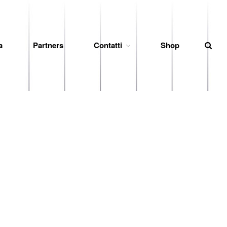
a
Partners
Contatti
Shop
News
Società
Organigramma
Diventa Socio
Storia
Codice di Condotta
Palmares
Maglie Ritirate
Squadra
Partners
Contatti
Biglietteria
Lo Stadio