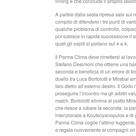
inning e che conclude il proprio lavoro
A partire dalla sesta ripresa sale sul
compito di difendere i tre punti di va
qualche problema di controllo, colpis
poi subisce in rapida successione il si
quali gli ospiti si portano sul 4 a 4.
Il Parma Clima deve rimettersi al lavo
Stefano Desimoni che ottiene una base
seconda e beneficia di un errore di tiro
duello tra Luca Bortolotti e Mirabal ar
faro dietro all’esterno destro. Il Godo 
proseguire l’incontro ma gli arbitri va
match. Bortolotti elimina al piatto M
che riesce a rubare la seconda: la pa
intenzionale a Koutsoyanopulos e di g
Parma Clima coglie l’attimo fuggente, 
e regala nuovamente ai compagni un v