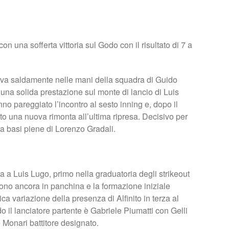
n una sofferta vittoria sul Godo con il risultato di 7 a
ava saldamente nelle mani della squadra di Guido
na solida prestazione sul monte di lancio di Luis
nno pareggiato l’incontro al sesto inning e, dopo il
o una nuova rimonta all’ultima ripresa. Decisivo per
 a basi piene di Lorenzo Gradali.
da a Luis Lugo, primo nella graduatoria degli strikeout
sono ancora in panchina e la formazione iniziale
ca variazione della presenza di Alfinito in terza al
il lanciatore partente è Gabriele Piumatti con Gelli
e Monari battitore designato.