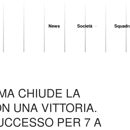
News
Società
Squadr
 Baseball
IMA CHIUDE LA
N UNA VITTORIA.
UCCESSO PER 7 A