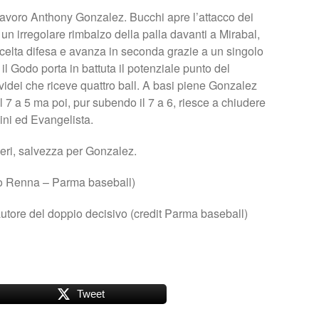
 lavoro Anthony Gonzalez. Bucchi apre l’attacco dei
un irregolare rimbalzo della palla davanti a Mirabal,
celta difesa e avanza in seconda grazie a un singolo
 il Godo porta in battuta il potenziale punto del
idei che riceve quattro ball. A basi piene Gonzalez
 7 a 5 ma poi, pur subendo il 7 a 6, riesce a chiudere
sini ed Evangelista.
ri, salvezza per Gonzalez.
oto Renna – Parma baseball)
 autore del doppio decisivo (credit Parma baseball)
Tweet