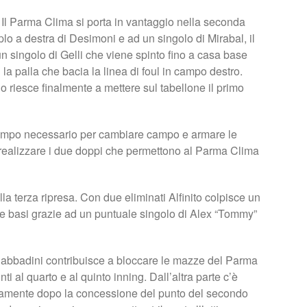
. Il Parma Clima si porta in vantaggio nella seconda
plo a destra di Desimoni e ad un singolo di Mirabal, il
 singolo di Gelli che viene spinto fino a casa base
la palla che bacia la linea di foul in campo destro.
o riesce finalmente a mettere sul tabellone il primo
l tempo necessario per cambiare campo e armare le
 realizzare i due doppi che permettono al Parma Clima
la terza ripresa. Con due eliminati Alfinito colpisce un
lle basi grazie ad un puntuale singolo di Alex “Tommy”
 Sabbadini contribuisce a bloccare le mazze del Parma
 al quarto e al quinto inning. Dall’altra parte c’è
ttamente dopo la concessione del punto del secondo