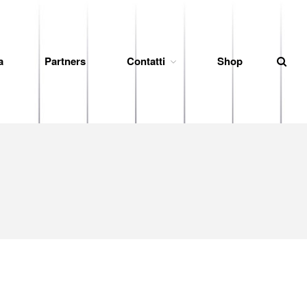
a
Partners
Contatti
Shop
News
Società
Organigramma
Diventa Socio
Storia
Codice di Condotta
Palmares
Maglie Ritirate
Squadra
Partners
Contatti