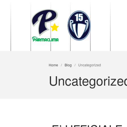
1949 Parma
la Stella di Parma
Home
/
Blog
/
Uncategorized
Uncategorize