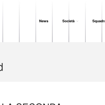
News
Società
Squadr
 Baseball
d