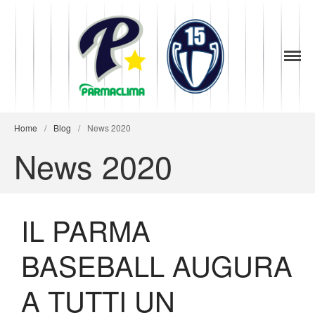
1949
la Stella di
Parma
Parma
Baseball
Home
/
Blog
/
News 2020
News 2020
IL PARMA
News
Società
BASEBALL AUGURA
Organigramma
Diventa Socio
A TUTTI UN
Storia