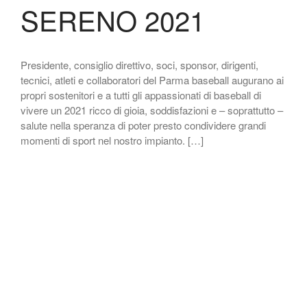
SERENO 2021
Codice di Condotta
Palmares
Maglie Ritirate
Squadra
Presidente, consiglio direttivo, soci, sponsor, dirigenti,
tecnici, atleti e collaboratori del Parma baseball augurano ai
Partners
propri sostenitori e a tutti gli appassionati di baseball di
Contatti
vivere un 2021 ricco di gioia, soddisfazioni e – soprattutto –
Biglietteria
salute nella speranza di poter presto condividere grandi
momenti di sport nel nostro impianto. […]
Lo Stadio
Shop