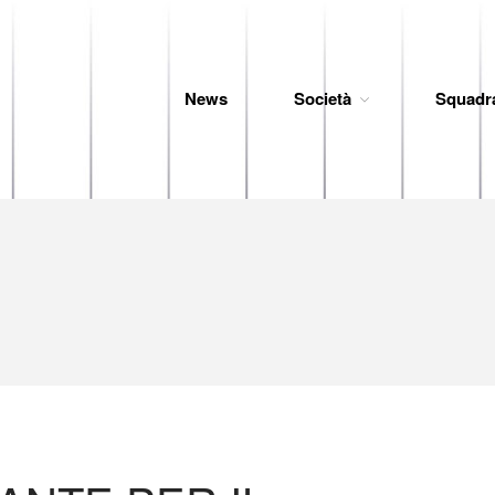
News
Società
Squadr
 Baseball