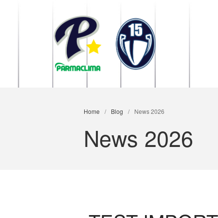
1949 Parma
la Stella di Parma
Home
/
Blog
/
News 2026
News 2026