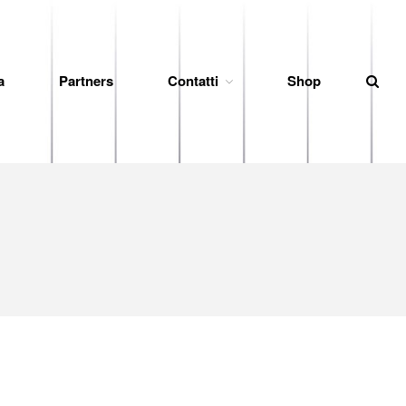
a
Partners
Contatti
Shop
News
Società
Organigramma
Diventa Socio
Storia
Codice di Condotta
Palmares
Maglie Ritirate
Squadra
Partners
Contatti