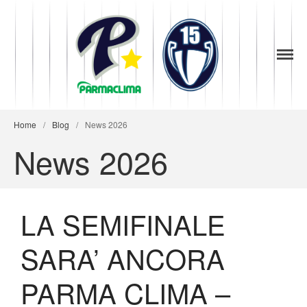
1949
la Stella di
Parma
Parma
Baseball
Home
/
Blog
/
News 2026
News 2026
LA SEMIFINALE
SARA’ ANCORA
News
PARMA CLIMA –
Società