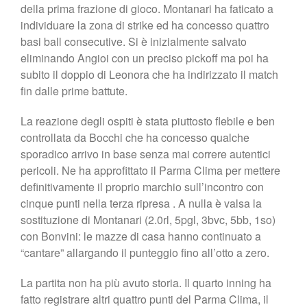
della prima frazione di gioco. Montanari ha faticato a
individuare la zona di strike ed ha concesso quattro
basi ball consecutive. Si è inizialmente salvato
eliminando Angioi con un preciso pickoff ma poi ha
subito il doppio di Leonora che ha indirizzato il match
fin dalle prime battute.
La reazione degli ospiti è stata piuttosto flebile e ben
controllata da Bocchi che ha concesso qualche
sporadico arrivo in base senza mai correre autentici
pericoli. Ne ha approfittato il Parma Clima per mettere
definitivamente il proprio marchio sull’incontro con
cinque punti nella terza ripresa . A nulla è valsa la
sostituzione di Montanari (2.0rl, 5pgl, 3bvc, 5bb, 1so)
con Bonvini: le mazze di casa hanno continuato a
“cantare” allargando il punteggio fino all’otto a zero.
La partita non ha più avuto storia. Il quarto inning ha
fatto registrare altri quattro punti del Parma Clima, il