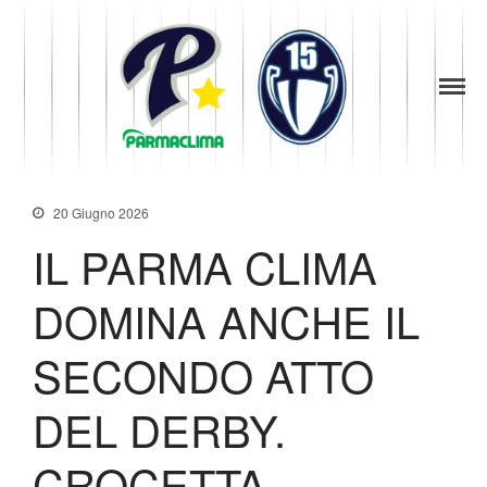
1949
la Stella di
Parma
Parma
Baseball
News
Società
20 Giugno 2026
Organigramma
IL PARMA CLIMA
Diventa Socio
Storia
DOMINA ANCHE IL
Codice di Condotta
Palmares
SECONDO ATTO
Maglie Ritirate
Squadra
DEL DERBY.
Partners
Contatti
CROCETTA