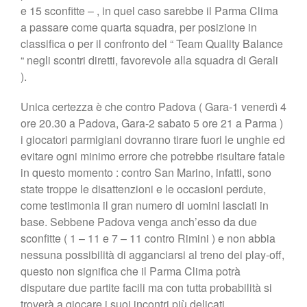
e 15 sconfitte – , in quel caso sarebbe il Parma Clima
a passare come quarta squadra, per posizione in
classifica o per il confronto del “ Team Quality Balance
“ negli scontri diretti, favorevole alla squadra di Gerali
).
Unica certezza è che contro Padova ( Gara-1 venerdì 4
ore 20.30 a Padova, Gara-2 sabato 5 ore 21 a Parma )
i giocatori parmigiani dovranno tirare fuori le unghie ed
evitare ogni minimo errore che potrebbe risultare fatale
in questo momento : contro San Marino, infatti, sono
state troppe le disattenzioni e le occasioni perdute,
come testimonia il gran numero di uomini lasciati in
base. Sebbene Padova venga anch’esso da due
sconfitte ( 1 – 11 e 7 – 11 contro Rimini ) e non abbia
nessuna possibilità di agganciarsi al treno dei play-off,
questo non significa che il Parma Clima potrà
disputare due partite facili ma con tutta probabilità si
troverà a giocare i suoi incontri più delicati.