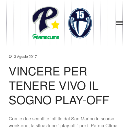
1949
la Stella di
Parma
Parma
News
Baseball
Società
Organigramma
3 Agosto 2017
Diventa Socio
VINCERE PER
Storia
Codice di Condotta
TENERE VIVO IL
Palmares
Maglie Ritirate
SOGNO PLAY-OFF
Squadra
Partners
Contatti
Con le due sconfitte inflitte dal San Marino lo scorso
Biglietteria
week-end, la situazione “ play-off “ per il Parma Clima