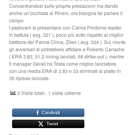
Concentrandosi sulle proprie prestazioni ma dando
anche un’occhiata al Rimini, ora bisogna far parlare il
campo.
I padovani si presentano con Carlos Perdomo leader
in battuta ( avg. 321 ), poco più sotto rispetto al miglior
battitore del Parma Clima, Zileri ( avg. 324 ). Sul monte
gli avversari si potrebbero affidare a Roberto Canache
( ERA 3.83, 51.2 inning lanciati, 58 strike-out ), mentre
il manager Gerali ha Testa come miglior lanciatore,
con una media ERA di 2.83 e 33 eliminati al piatto in
35 riprese lanciate.
3 Visite totali
, 1 visite odierne
Condividi
Tweet