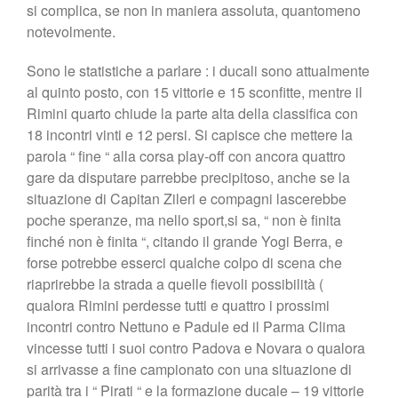
Lo Stadio
si complica, se non in maniera assoluta, quantomeno
Shop
notevolmente.
Sono le statistiche a parlare : i ducali sono attualmente
al quinto posto, con 15 vittorie e 15 sconfitte, mentre il
Rimini quarto chiude la parte alta della classifica con
18 incontri vinti e 12 persi. Si capisce che mettere la
parola “ fine “ alla corsa play-off con ancora quattro
gare da disputare parrebbe precipitoso, anche se la
situazione di Capitan Zileri e compagni lascerebbe
poche speranze, ma nello sport,si sa, “ non è finita
finché non è finita “, citando il grande Yogi Berra, e
forse potrebbe esserci qualche colpo di scena che
riaprirebbe la strada a quelle fievoli possibilità (
qualora Rimini perdesse tutti e quattro i prossimi
incontri contro Nettuno e Padule ed il Parma Clima
vincesse tutti i suoi contro Padova e Novara o qualora
si arrivasse a fine campionato con una situazione di
parità tra i “ Pirati “ e la formazione ducale – 19 vittorie