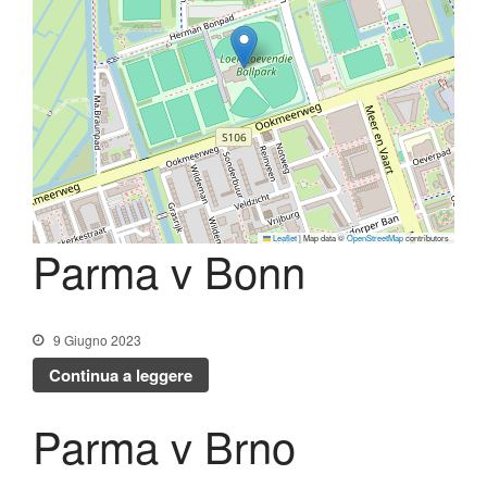
Shop
Leaflet
|
Map data ©
OpenStreetMap
contributors
Parma v Bonn
9 Giugno 2023
Continua a leggere
Parma v Brno