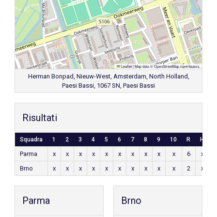
Leaflet
|
Map data ©
OpenStreetMap
contributors
Herman Bonpad, Nieuw-West, Amsterdam, North Holland,
Paesi Bassi, 1067 SN, Paesi Bassi
Risultati
Squadra
1
2
3
4
5
6
7
8
9
10
R
H
E
Parma
x
x
x
x
x
x
x
x
x
x
6
x
x
Brno
x
x
x
x
x
x
x
x
x
x
2
x
x
Parma
Brno