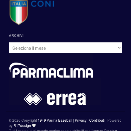
ARCHIVI
©
2026 Copyright
1949 Parma Baseball
|
Privacy
|
Contributi
|
Powered
by
R17design
Tutti i contenuti di questa pagina sono distribuiti con licenza
Creative