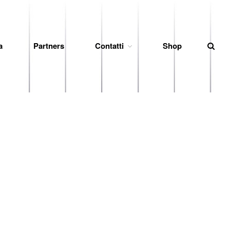
a
Partners
Contatti
Shop
News
Società
Organigramma
Diventa Socio
Storia
Codice di Condotta
Palmares
Maglie Ritirate
Squadra
Partners
Contatti
Biglietteria