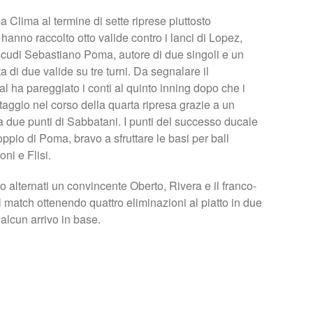
a Clima al termine di sette riprese piuttosto
li hanno raccolto otto valide contro i lanci di Lopez,
 scudi Sebastiano Poma, autore di due singoli e un
 di due valide su tre turni. Da segnalare il
l ha pareggiato i conti al quinto inning dopo che i
ntaggio nel corso della quarta ripresa grazie a un
due punti di Sabbatani. I punti del successo ducale
oppio di Poma, bravo a sfruttare le basi per ball
i e Flisi.
 alternati un convincente Oberto, Rivera e il franco-
match ottenendo quattro eliminazioni al piatto in due
alcun arrivo in base.