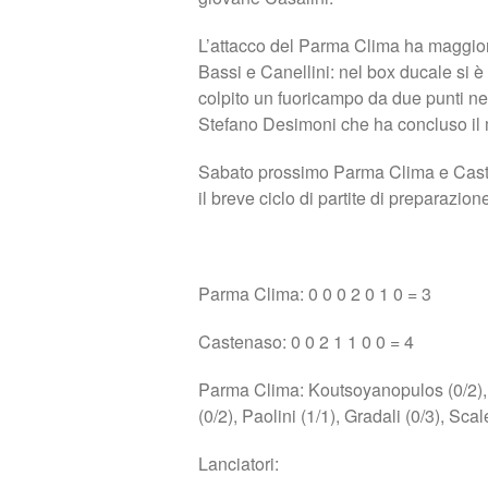
L’attacco del Parma Clima ha maggiorm
Bassi e Canellini: nel box ducale si
colpito un fuoricampo da due punti nel
Stefano Desimoni che ha concluso il 
Sabato prossimo Parma Clima e Casten
il breve ciclo di partite di preparazio
Parma Clima: 0 0 0 2 0 1 0 = 3
Castenaso: 0 0 2 1 1 0 0 = 4
Parma Clima: Koutsoyanopulos (0/2), Me
(0/2), Paolini (1/1), Gradali (0/3), Sca
Lanciatori: