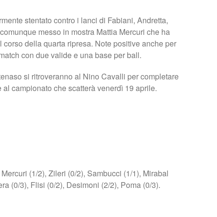
ente stentato contro i lanci di Fabiani, Andretta,
 è comunque messo in mostra Mattia Mercuri che ha
 corso della quarta ripresa. Note positive anche per
match con due valide e una base per ball.
aso si ritroveranno al Nino Cavalli per completare
ne al campionato che scatterà venerdì 19 aprile.
rcuri (1/2), Zileri (0/2), Sambucci (1/1), Mirabal
lera (0/3), Flisi (0/2), Desimoni (2/2), Poma (0/3).