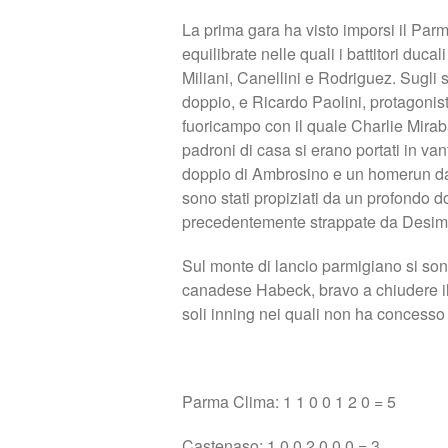
La prima gara ha visto imporsi il Parm
equilibrate nelle quali i battitori duca
Miliani, Canellini e Rodriguez. Sugli
doppio, e Ricardo Paolini, protagonista
fuoricampo con il quale Charlie Miraba
padroni di casa si erano portati in va
doppio di Ambrosino e un homerun da 
sono stati propiziati da un profondo d
precedentemente strappate da Desimon
Sul monte di lancio parmigiano si sono
canadese Habeck, bravo a chiudere il 
soli inning nei quali non ha concesso 
Parma Clima: 1 1 0 0 1 2 0 = 5
Castenaso: 1 0 0 2 0 0 0 = 3