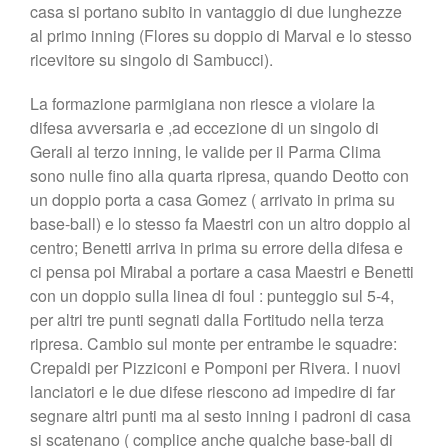
casa si portano subito in vantaggio di due lunghezze
Lo Stadio
al primo inning (Flores su doppio di Marval e lo stesso
Shop
ricevitore su singolo di Sambucci).
La formazione parmigiana non riesce a violare la
difesa avversaria e ,ad eccezione di un singolo di
Gerali al terzo inning, le valide per il Parma Clima
sono nulle fino alla quarta ripresa, quando Deotto con
un doppio porta a casa Gomez ( arrivato in prima su
base-ball) e lo stesso fa Maestri con un altro doppio al
centro; Benetti arriva in prima su errore della difesa e
ci pensa poi Mirabal a portare a casa Maestri e Benetti
con un doppio sulla linea di foul : punteggio sul 5-4,
per altri tre punti segnati dalla Fortitudo nella terza
ripresa. Cambio sul monte per entrambe le squadre:
Crepaldi per Pizziconi e Pomponi per Rivera. I nuovi
lanciatori e le due difese riescono ad impedire di far
segnare altri punti ma al sesto inning i padroni di casa
si scatenano ( complice anche qualche base-ball di