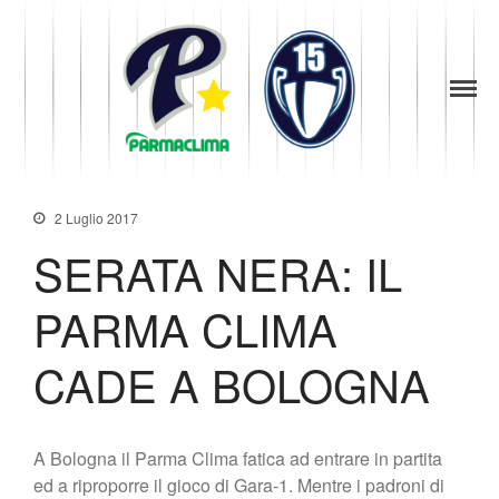
1949
la Stella di
Parma
Parma
News
Baseball
Società
Organigramma
2 Luglio 2017
Diventa Socio
SERATA NERA: IL
Storia
Codice di Condotta
PARMA CLIMA
Palmares
Maglie Ritirate
CADE A BOLOGNA
Squadra
Partners
Contatti
A Bologna il Parma Clima fatica ad entrare in partita
ed a riproporre il gioco di Gara-1. Mentre i padroni di
Biglietteria