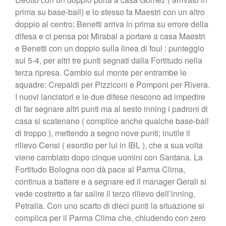
prima su base-ball) e lo stesso fa Maestri con un altro
doppio al centro; Benetti arriva in prima su errore della
difesa e ci pensa poi Mirabal a portare a casa Maestri
e Benetti con un doppio sulla linea di foul : punteggio
sul 5-4, per altri tre punti segnati dalla Fortitudo nella
terza ripresa. Cambio sul monte per entrambe le
squadre: Crepaldi per Pizziconi e Pomponi per Rivera.
I nuovi lanciatori e le due difese riescono ad impedire
di far segnare altri punti ma al sesto inning i padroni di
casa si scatenano ( complice anche qualche base-ball
di troppo ), mettendo a segno nove punti; inutile il
rilievo Censi ( esordio per lui in IBL ), che a sua volta
viene cambiato dopo cinque uomini con Santana. La
Fortitudo Bologna non dà pace al Parma Clima,
continua a battere e a segnare ed il manager Gerali si
vede costretto a far salire il terzo rilievo dell’inning,
Petralia. Con uno scarto di dieci punti la situazione si
complica per il Parma Clima che, chiudendo con zero