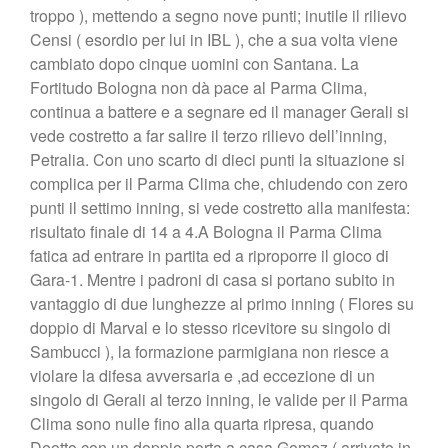
troppo ), mettendo a segno nove punti; inutile il rilievo
Censi ( esordio per lui in IBL ), che a sua volta viene
cambiato dopo cinque uomini con Santana. La
Fortitudo Bologna non dà pace al Parma Clima,
continua a battere e a segnare ed il manager Gerali si
vede costretto a far salire il terzo rilievo dell’inning,
Petralia. Con uno scarto di dieci punti la situazione si
complica per il Parma Clima che, chiudendo con zero
punti il settimo inning, si vede costretto alla manifesta:
risultato finale di 14 a 4.A Bologna il Parma Clima
fatica ad entrare in partita ed a riproporre il gioco di
Gara-1. Mentre i padroni di casa si portano subito in
vantaggio di due lunghezze al primo inning ( Flores su
doppio di Marval e lo stesso ricevitore su singolo di
Sambucci ), la formazione parmigiana non riesce a
violare la difesa avversaria e ,ad eccezione di un
singolo di Gerali al terzo inning, le valide per il Parma
Clima sono nulle fino alla quarta ripresa, quando
Deotto con un doppio porta a casa Gomez ( arrivato in