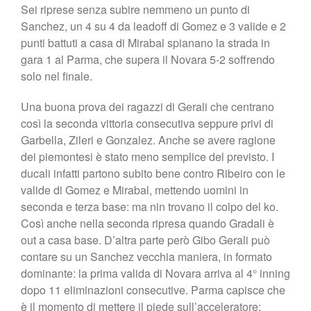
Sei riprese senza subire nemmeno un punto di
Shop
Sanchez, un 4 su 4 da leadoff di Gomez e 3 valide e 2
punti battuti a casa di Mirabal spianano la strada in
gara 1 al Parma, che supera il Novara 5-2 soffrendo
solo nel finale.
Una buona prova dei ragazzi di Gerali che centrano
così la seconda vittoria consecutiva seppure privi di
Garbella, Zileri e Gonzalez. Anche se avere ragione
dei piemontesi è stato meno semplice del previsto. I
ducali infatti partono subito bene contro Ribeiro con le
valide di Gomez e Mirabal, mettendo uomini in
seconda e terza base: ma nin trovano il colpo del ko.
Così anche nella seconda ripresa quando Gradali è
out a casa base. D’altra parte però Gibo Gerali può
contare su un Sanchez vecchia maniera, in formato
dominante: la prima valida di Novara arriva al 4° inning
dopo 11 eliminazioni consecutive. Parma capisce che
è il momento di mettere il piede sull’acceleratore: