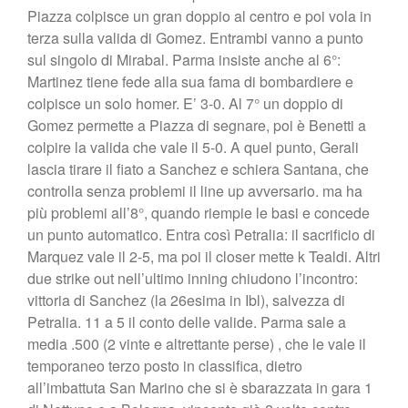
Piazza colpisce un gran doppio al centro e poi vola in
terza sulla valida di Gomez. Entrambi vanno a punto
sul singolo di Mirabal. Parma insiste anche al 6°:
Martinez tiene fede alla sua fama di bombardiere e
colpisce un solo homer. E’ 3-0. Al 7° un doppio di
Gomez permette a Piazza di segnare, poi è Benetti a
colpire la valida che vale il 5-0. A quel punto, Gerali
lascia tirare il fiato a Sanchez e schiera Santana, che
controlla senza problemi il line up avversario. ma ha
più problemi all’8°, quando riempie le basi e concede
un punto automatico. Entra così Petralia: il sacrificio di
Marquez vale il 2-5, ma poi il closer mette k Tealdi. Altri
due strike out nell’ultimo inning chiudono l’incontro:
vittoria di Sanchez (la 26esima in Ibl), salvezza di
Petralia. 11 a 5 il conto delle valide. Parma sale a
media .500 (2 vinte e altrettante perse) , che le vale il
temporaneo terzo posto in classifica, dietro
all’imbattuta San Marino che si è sbarazzata in gara 1