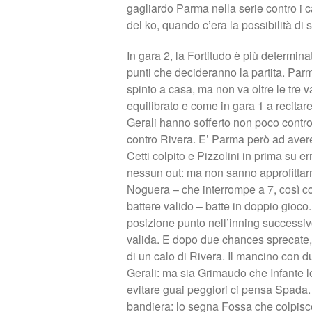
gagliardo Parma nella serie contro i c
del ko, quando c’era la possibilità di s
In gara 2, la Fortitudo è più determin
punti che decideranno la partita. Parm
spinto a casa, ma non va oltre le tre 
equilibrato e come in gara 1 a recitare 
Gerali hanno sofferto non poco contro
contro Rivera. E’ Parma però ad avere p
Cetti colpito e Pizzolini in prima su er
nessun out: ma non sanno approfittarn
Noguera – che interrompe a 7, così com
battere valido – batte in doppio gioco.
posizione punto nell’inning successiv
valida. E dopo due chances sprecate,
di un calo di Rivera. Il mancino con d
Gerali: ma sia Grimaudo che Infante lo
evitare guai peggiori ci pensa Spada.
bandiera: lo segna Fossa che colpisce 