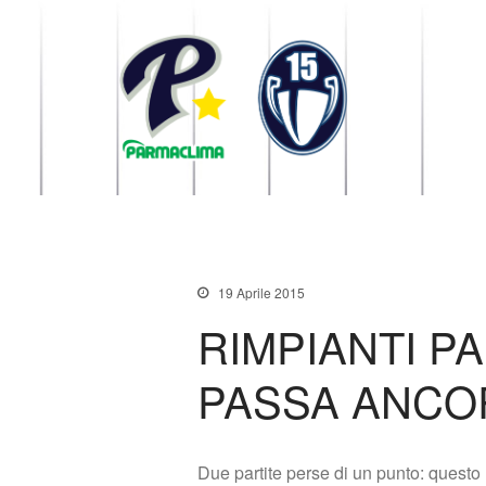
1949 Parma
la Stella di Parma
19 Aprile 2015
RIMPIANTI P
PASSA ANCO
Due partite perse di un punto: questo