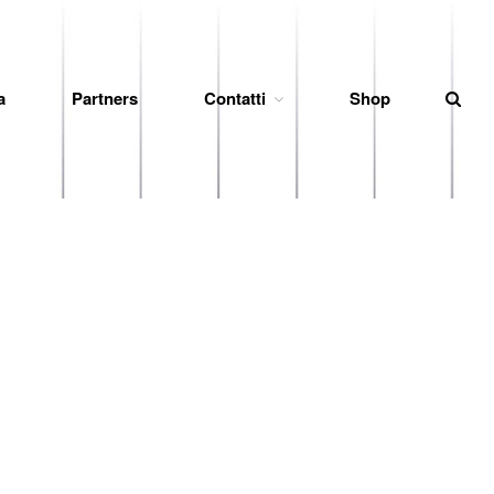
News
a
Partners
Contatti
Shop
Società
Organigramma
Diventa Socio
Storia
Codice di Condotta
Palmares
Maglie Ritirate
Squadra
Partners
Contatti
Biglietteria
Lo Stadio
Shop