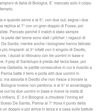
ampioni di Italia di Bologna. E’ mancato solo il colpo
ferrarlo.
ata e quando serve e al 5°, con due out, segna i due
a replica al 7° con un gran doppio di Fossa, poi
valide. Peccato perché il match è stato sempre
la parte del leone sono stati i pitcher: i ragazzi di
 De Santis, mentre anche i bolognesi hanno faticato
iù rimpianti: al 3° infatti con il singolo di Deotto,
rore, i ducali si ritrovano con tre uomini in base e
e. Il pop di Santolupo è preda del terza base, poi
e Garbella, le partite consecutive in cui è riuscito a
 Parma batte il ferro e porta altri due uomini in
o: ma stavolta è Deotto che non riesce a trovare la
 Bologna invece non perdona: e al 5° si avvantaggia
ue out ha due uomini in base e riceve la visita di
 infilano. E’ 2-0 Bologna: a chiudere l’inning ed
 Sceso De Santis, Parma al 7° trova il punto della
un doppio e poi arriva in terza e a casa sulle battute