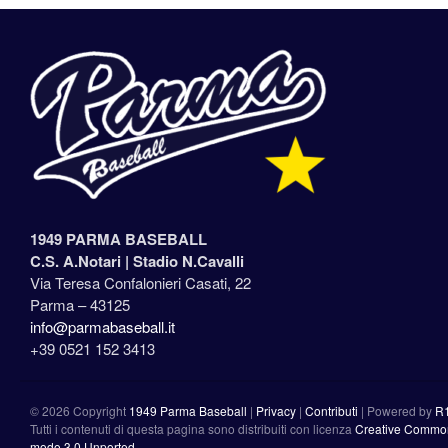
1949 PARMA BASEBALL
C.S. A.Notari |
Stadio N.Cavalli
Via Teresa Confalonieri Casati, 22
Parma – 43125
info@parmabaseball.it
+39 0521 152 3413
©
2026 Copyright
1949 Parma Baseball
|
Privacy
|
Contributi
|
Powered by
R
Tutti i contenuti di questa pagina sono distribuiti con licenza
Creative Commons
modo 3.0 Unported
.