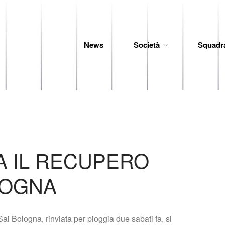
News
Società
Squadr
 Baseball
A IL RECUPERO
LOGNA
Sai Bologna, rinviata per pioggia due sabati fa, si