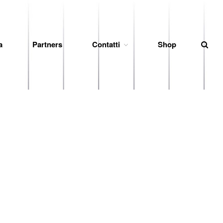
News
a
Partners
Contatti
Shop
Società
Organigramma
Diventa Socio
Storia
Codice di Condotta
Palmares
Maglie Ritirate
Squadra
Partners
Contatti
Biglietteria
Lo Stadio
Shop