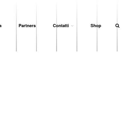
a
Partners
Contatti
Shop
News
Società
Organigramma
Diventa Socio
Storia
Codice di Condotta
Palmares
Maglie Ritirate
Squadra
Partners
Contatti
Biglietteria
Lo Stadio