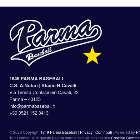
1949 PARMA BASEBALL
C.S. A.Notari |
Stadio N.Cavalli
Via Teresa Confalonieri Casati, 22
Parma – 43125
info@parmabaseball.it
+39 0521 152 3413
©
2026 Copyright
1949 Parma Baseball
|
Privacy
|
Contributi
|
Powered by
R
Tutti i contenuti di questa pagina sono distribuiti con licenza
Creative Commons