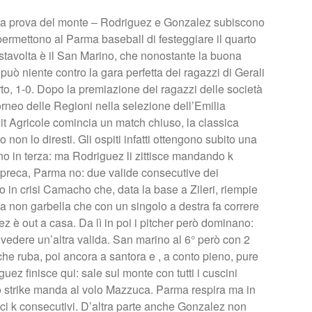
ica prova del monte – Rodriguez e Gonzalez subiscono
rmettono al Parma baseball di festeggiare il quarto
stavolta è il San Marino, che nonostante la buona
 niente contro la gara perfetta dei ragazzi di Gerali
to, 1-0. Dopo la premiazione dei ragazzi delle società
rneo delle Regioni nella selezione dell’Emilia
 Agricole comincia un match chiuso, la classica
io non lo diresti. Gli ospiti infatti ottengono subito una
no in terza: ma Rodriguez li zittisce mandando k
preca, Parma no: due valide consecutive dei
n crisi Camacho che, data la base a Zileri, riempie
, ma non garbella che con un singolo a destra fa correre
ez è out a casa. Da lì in poi i pitcher però dominano:
 vedere un’altra valida. San marino al 6° però con 2
he ruba, poi ancora a santora e , a conto pieno, pure
guez finisce qui: sale sul monte con tutti i cuscini
o strike manda al volo Mazzuca. Parma respira ma in
eci k consecutivi. D’altra parte anche Gonzalez non