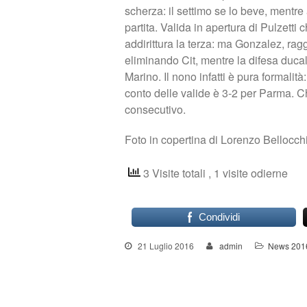
scherza: il settimo se lo beve, mentre 
partita. Valida in apertura di Pulzetti 
addirittura la terza: ma Gonzalez, ragg
eliminando Cit, mentre la difesa duca
Marino. Il nono infatti è pura formalità
conto delle valide è 3-2 per Parma. 
consecutivo.
Foto in copertina di Lorenzo Bellocchi
3 Visite totali
, 1 visite odierne
Condividi
21 Luglio 2016
admin
News 201