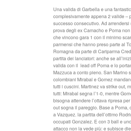
Una valida di Garbella e una fantast
complesivamente appena 2 valide – pe
successo consecutivo. Ad arrendersi 
prova degli ex Camacho e Poma non può
che vincono gara 1 con il minimo scar
parmensi che hanno preso parte al To
Romagna da parte di Cariparma Credit
partita dei lanciatori: anche se all’iniz
valida con il lead off Poma e lo porta
Mazzuca a conto pieno. San Marino s
colombiani Mirabal e Gomez mandano i
tutti i cuscini. Martinez va strike out
tutti: Mirabal segna l’1-0, mentre Gom
bisogna attendere l’ottava ripresa per
out sogna il pareggio. Base a Poma, c
a Vazquez. la partita dell’ottimo Rodri
occupati Gonzalez. E con 3 ball e un
attacco non la vede più: e subisce di