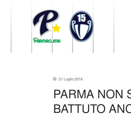
1949 Parma
la Stella di Parma
21 Luglio 2016
PARMA NON S
BATTUTO AN