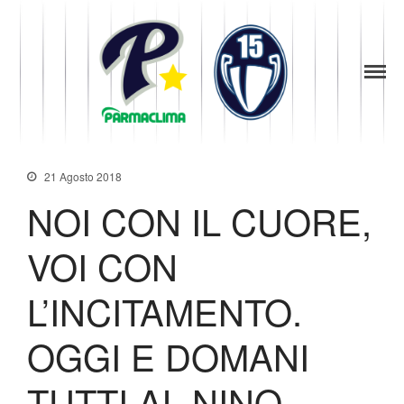
1949
la Stella di
Parma
Parma
News
Baseball
Società
Organigramma
21 Agosto 2018
Diventa Socio
NOI CON IL CUORE,
Storia
Codice di Condotta
VOI CON
Palmares
Maglie Ritirate
L’INCITAMENTO.
Squadra
OGGI E DOMANI
Partners
Contatti
TUTTI AL NINO
Biglietteria