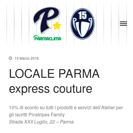
1949
la Stella di
News
Parma
Parma
Società
Baseball
Organigramma
Diventa Socio
15 Marzo 2016
Storia
LOCALE PARMA
Codice di Condotta
Palmares
express couture
Maglie Ritirate
Squadra
Partners
10% di sconto su tutti i prodotti e servizi dell’Atelier per
Contatti
gli iscritti Pinstripes Family
Biglietteria
Strada XXII Luglio, 22 – Parma
Lo Stadio