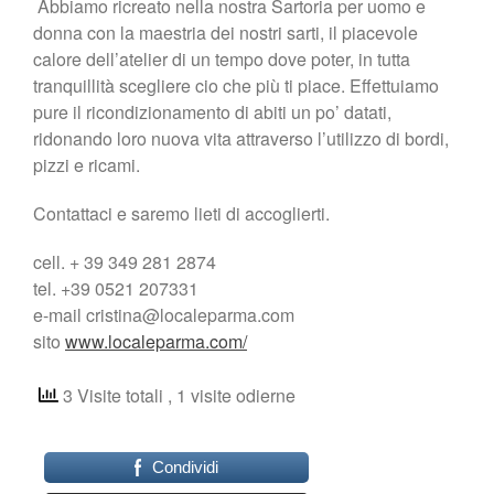
Abbiamo ricreato nella nostra Sartoria per uomo e
Shop
donna con la maestria dei nostri sarti, il piacevole
calore dell’atelier di un tempo dove poter, in tutta
tranquillità scegliere cio che più ti piace. Effettuiamo
pure il ricondizionamento di abiti un po’ datati,
ridonando loro nuova vita attraverso l’utilizzo di bordi,
pizzi e ricami.
Contattaci e saremo lieti di accoglierti.
cell. + 39 349 281 2874
tel. +39 0521 207331
e-mail cristina@localeparma.com
sito
www.localeparma.com/
3 Visite totali
, 1 visite odierne
Condividi