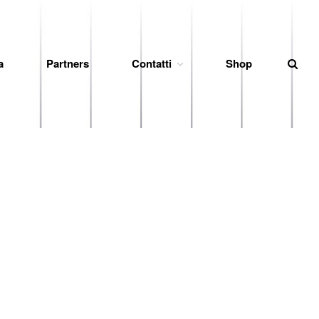
a
Partners
Contatti
Shop
News
Società
Organigramma
Diventa Socio
Storia
Codice di Condotta
Palmares
Maglie Ritirate
Squadra
Partners
Contatti
Biglietteria
Lo Stadio