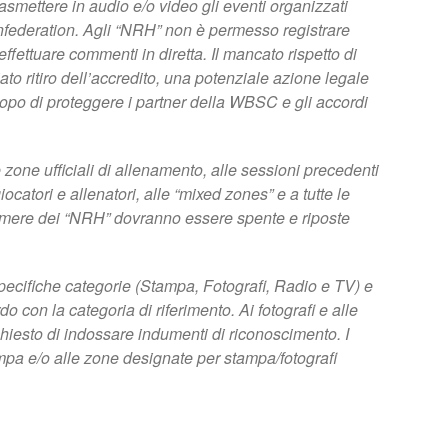
rasmettere in audio e/o video gli eventi organizzati
nfederation. Agli “NRH” non è permesso registrare
effettuare commenti in diretta. Il mancato rispetto di
o ritiro dell’accredito, una potenziale azione legale
scopo di proteggere i partner della WBSC e gli accordi
 zone ufficiali di allenamento, alle sessioni precedenti
giocatori e allenatori, alle “mixed zones” e a tutte le
amere dei “NRH” dovranno essere spente e riposte
pecifiche categorie (Stampa, Fotografi, Radio e TV) e
o con la categoria di riferimento. Ai fotografi e alle
chiesto di indossare indumenti di riconoscimento. I
pa e/o alle zone designate per stampa/fotografi