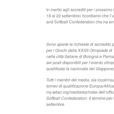
In merito agli accrediti per i prossi
18 al 22 settembre) ricordiamo che l’u
and Softball Confederation che ha e
Sono aperte le richieste di accredito p
per i Giochi della XXXII Olimpiade di
nelle città italiane di Bologna e Parm
sei posti disponibili per l’evento oli
qualificata la nazionale del Giappone
Tutti i membri dei media, sia locali/na
torneo di qualificazione Europa/Africa
my.wbsc.org/mediareq/index dell’uffi
Softball Confederation. Il termine per
settembre.