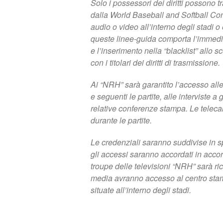
Solo i possessori dei diritti possono t
dalla World Baseball and Softball Co
audio o video all’interno degli stadi o 
queste linee-guida comporta l’immediat
e l’inserimento nella “blacklist” allo 
con i titolari dei diritti di trasmissione.
Ai “NRH” sarà garantito l’accesso alle
e seguenti le partite, alle interviste a 
relative conferenze stampa. Le telec
durante le partite.
Le credenziali saranno suddivise in s
gli accessi saranno accordati in accord
troupe delle televisioni “NRH” sarà ri
media avranno accesso al centro stam
situate all’interno degli stadi.