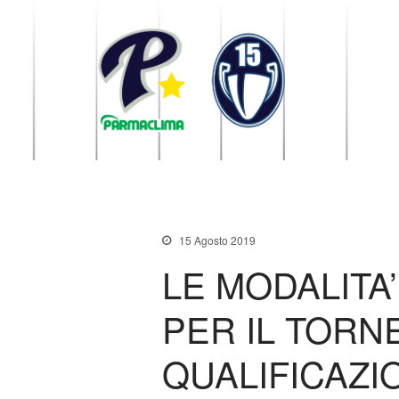
1949 Parma
la Stella di Parma
15 Agosto 2019
LE MODALITA
PER IL TORN
QUALIFICAZI