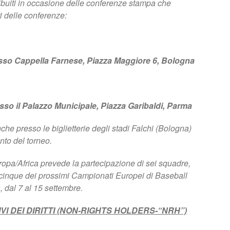
ribuiti in occasione delle conferenze stampa che
i delle conferenze:
esso Cappella Farnese, Piazza Maggiore 6, Bologna
sso il Palazzo Municipale, Piazza Garibaldi, Parma
anche presso le biglietterie degli stadi Falchi (Bologna)
nto del torneo.
ropa/Africa prevede la partecipazione di sei squadre,
 cinque dei prossimi Campionati Europei di Baseball
 dal 7 al 15 settembre.
IVI DEI DIRITTI (NON-RIGHTS HOLDERS-“NRH”)