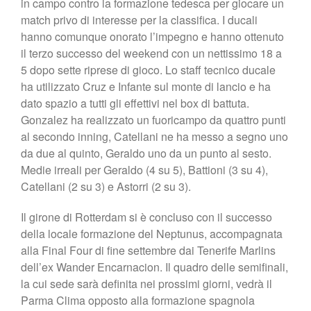
in campo contro la formazione tedesca per giocare un
match privo di interesse per la classifica. I ducali
hanno comunque onorato l’impegno e hanno ottenuto
il terzo successo del weekend con un nettissimo 18 a
5 dopo sette riprese di gioco. Lo staff tecnico ducale
ha utilizzato Cruz e Infante sul monte di lancio e ha
dato spazio a tutti gli effettivi nel box di battuta.
Gonzalez ha realizzato un fuoricampo da quattro punti
al secondo inning, Catellani ne ha messo a segno uno
da due al quinto, Geraldo uno da un punto al sesto.
Medie irreali per Geraldo (4 su 5), Battioni (3 su 4),
Catellani (2 su 3) e Astorri (2 su 3).
Il girone di Rotterdam si è concluso con il successo
della locale formazione del Neptunus, accompagnata
alla Final Four di fine settembre dai Tenerife Marlins
dell’ex Wander Encarnacion. Il quadro delle semifinali,
la cui sede sarà definita nei prossimi giorni, vedrà il
Parma Clima opposto alla formazione spagnola