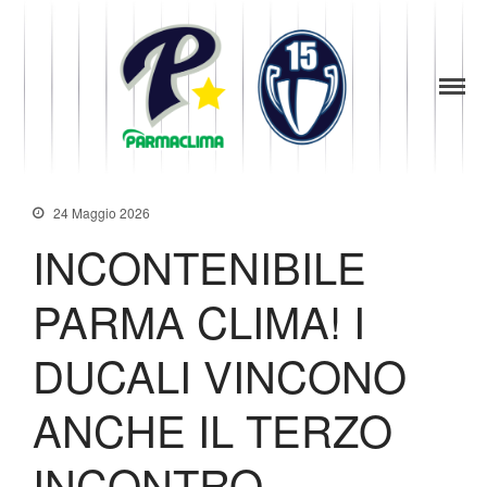
1949
la Stella di
Parma
Parma
Baseball
News
Società
24 Maggio 2026
Organigramma
INCONTENIBILE
Diventa Socio
Storia
PARMA CLIMA! I
Codice di Condotta
Palmares
DUCALI VINCONO
Maglie Ritirate
ANCHE IL TERZO
Squadra
Partners
INCONTRO
Contatti