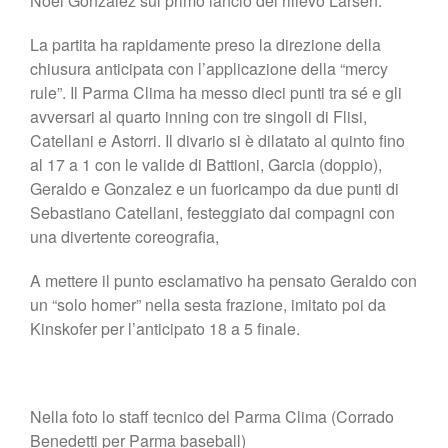
Noel Gonzalez sul primo lancio del rilievo Larsen.
La partita ha rapidamente preso la direzione della
chiusura anticipata con l’applicazione della “mercy
rule”. Il Parma Clima ha messo dieci punti tra sé e gli
avversari al quarto inning con tre singoli di Flisi,
Catellani e Astorri. Il divario si è dilatato al quinto fino
al 17 a 1 con le valide di Battioni, Garcia (doppio),
Geraldo e Gonzalez e un fuoricampo da due punti di
Sebastiano Catellani, festeggiato dai compagni con
una divertente coreografia,
A mettere il punto esclamativo ha pensato Geraldo con
un “solo homer” nella sesta frazione, imitato poi da
Kinskofer per l’anticipato 18 a 5 finale.
Nella foto lo staff tecnico del Parma Clima (Corrado
Benedetti per Parma baseball)