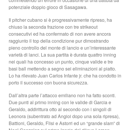
commettendo un errore in occasione di una battuta da
potenziale doppio gioco di Sasagawa.
Il pitcher cubano si è progressivamente ripreso, ha
chiuso la seconda frazione con tre strikeout
consecutivi ed ha confermato di non avere ancora
raggiunto il top della condizione pur dimostrando
pieno controllo del monte di lancio e un’interessante
varietà di lanci. La sua partita è durata quattro inning
nei quali ha concesso un punto, cinque valide e tre
basi ball mettendo a segno sei eliminazioni al piatto.
Lo ha rilevato Juan Carlos Infante jr. che ha condotto in
porto il successo con buona sicurezza.
Dall’altra parte l’attacco emiliano non ha fatto sconti.
Due punti al primo inning con le valide di Garcia e
Geraldo, addirittura otto al secondo con i singoli di
Leonora (subentrato ad Angioi dopo una sola ripresa),
Battioni, Geraldo, Flisi e Astorri ed un “grande slam” di