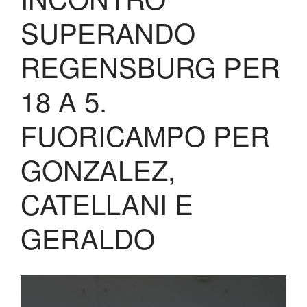
Biglietteria
SUPERANDO
Lo Stadio
Shop
REGENSBURG PER
18 A 5.
FUORICAMPO PER
GONZALEZ,
CATELLANI E
GERALDO