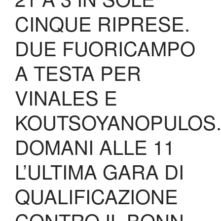
Biglietteria
CINQUE RIPRESE.
Lo Stadio
Shop
DUE FUORICAMPO
A TESTA PER
VINALES E
KOUTSOYANOPULOS
DOMANI ALLE 11
L’ULTIMA GARA DI
QUALIFICAZIONE
CONTRO IL BONN