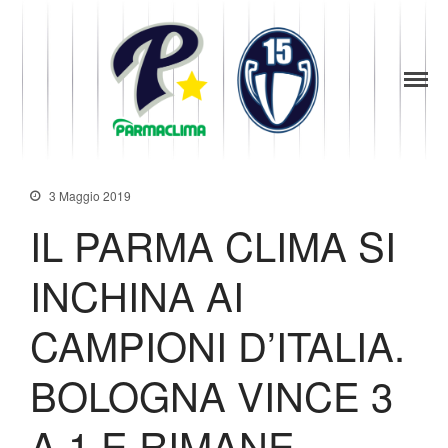
1949
la Stella di
Parma
Parma
Baseball
News
Società
3 Maggio 2019
Organigramma
IL PARMA CLIMA SI
Diventa Socio
Storia
INCHINA AI
Codice di Condotta
Palmares
CAMPIONI D’ITALIA.
Maglie Ritirate
BOLOGNA VINCE 3
Squadra
Partners
A 1 E RIMANE
Contatti