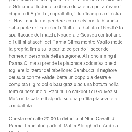
e Grimaudo illudono la difesa ducale ma poi arrivano il
singolo di Agretti e, soprattutto, il fuoricampo a sinistra
di Nosti che fanno pendere con decisione la bilancia
dalla parte dei campioni d’Italia. La battuta di Nosti è lo
spartiacque del match: Noguera e Gouvea controllano
gli ultimi attacchi del Parma Clima mentre Vaglio mette
la propria firma sulla partita colpendo il secondo
homerun personale della stagione. Al nono inning il
Parma Clima si prende la platonica soddisfazione di
togliere lo “zero” dal tabellone: Sambucci, il migliore
dei suoi con tre valide, batte un doppio a destra e
completa il giro delle basi grazie ad una battuta nella
terra di nessuno di Paolini. Lo strikeout di Gouvea su
Mercuri fa calare il sipario su una partita piacevole e
combattuta.
Questa sera alle 20.00 la rivincita al Nino Cavalli di
Parma. Lanciatori partenti Mattia Aldegheri e Andrea