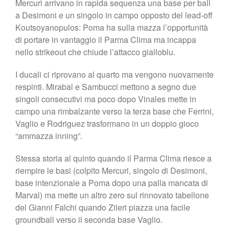
Mercuri arrivano in rapida sequenza una base per ball
a Desimoni e un singolo in campo opposto del lead-off
Koutsoyanopulos: Poma ha sulla mazza l’opportunità
di portare in vantaggio il Parma Clima ma incappa
nello strikeout che chiude l’attacco gialloblu.
I ducali ci riprovano al quarto ma vengono nuovamente
respinti. Mirabal e Sambucci mettono a segno due
singoli consecutivi ma poco dopo Vinales mette in
campo una rimbalzante verso la terza base che Ferrini,
Vaglio e Rodriguez trasformano in un doppio gioco
“ammazza inning”.
Stessa storia al quinto quando il Parma Clima riesce a
riempire le basi (colpito Mercuri, singolo di Desimoni,
base intenzionale a Poma dopo una palla mancata di
Marval) ma mette un altro zero sul rinnovato tabellone
del Gianni Falchi quando Zileri piazza una facile
groundball verso il seconda base Vaglio.