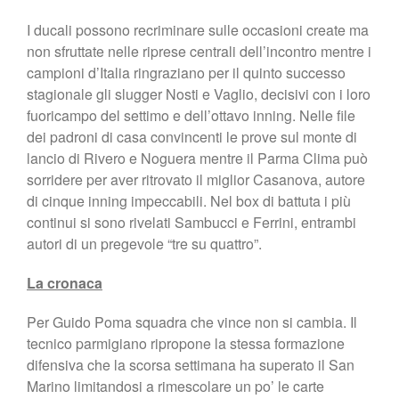
I ducali possono recriminare sulle occasioni create ma
non sfruttate nelle riprese centrali dell’incontro mentre i
campioni d’Italia ringraziano per il quinto successo
stagionale gli slugger Nosti e Vaglio, decisivi con i loro
fuoricampo del settimo e dell’ottavo inning. Nelle file
dei padroni di casa convincenti le prove sul monte di
lancio di Rivero e Noguera mentre il Parma Clima può
sorridere per aver ritrovato il miglior Casanova, autore
di cinque inning impeccabili. Nel box di battuta i più
continui si sono rivelati Sambucci e Ferrini, entrambi
autori di un pregevole “tre su quattro”.
La cronaca
Per Guido Poma squadra che vince non si cambia. Il
tecnico parmigiano ripropone la stessa formazione
difensiva che la scorsa settimana ha superato il San
Marino limitandosi a rimescolare un po’ le carte