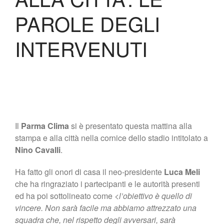
Biglietteria
PAROLE DEGLI
Lo Stadio
Shop
INTERVENUTI
Il
Parma Clima
si è presentato questa mattina alla
stampa e alla città nella cornice dello stadio intitolato a
Nino Cavalli
.
Ha fatto gli onori di casa il neo-presidente
Luca Meli
che ha ringraziato i partecipanti e le autorità presenti
ed ha poi sottolineato come <
l’obiettivo è quello di
vincere. Non sarà facile ma abbiamo attrezzato una
squadra che, nel rispetto degli avversari, sarà