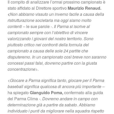
Il compito di analizzare l’ormai prossimo campionato è
stato affidato al Direttore sportivo
Maurizio Renaud.
<
Non abbiamo vissuto un inverno facile a causa della
ristrutturazione societaria ma oggi siamo molto
contenti –
le sue parole -.
Il Parma si iscrive al
campionato sempre con l’obiettivo di vincere
valorizzando i giovani del nostro territorio. Sono
piuttosto critico nei confronti della formula del
campionato a causa delle sole 24 partite che
disputeremo. In un campionato così breve non saranno
concessi passi falsi, dovremo partire con la giusta
concentrazione>.
<
Giocare a Parma significa tanto, giocare per il Parma
baseball significa qualcosa di ancora più importante –
ha spiegato
Gianguido Poma,
confermato alla guida
del Parma Clima -.
Dovremo andare in campo con
determinazione già a partire da sabato. Abbiamo
individuato i punti da migliorare nella squadra rispetto