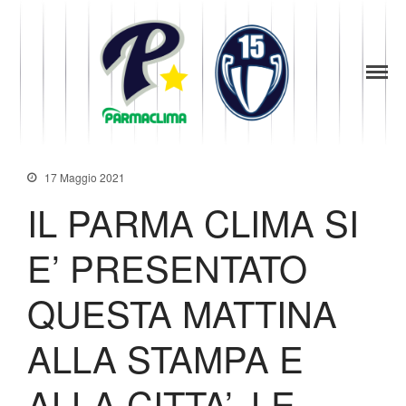
1949
la Stella di
Parma
Parma
Baseball
News
Società
17 Maggio 2021
Organigramma
IL PARMA CLIMA SI
Diventa Socio
Storia
E’ PRESENTATO
Codice di Condotta
Palmares
QUESTA MATTINA
Maglie Ritirate
Squadra
ALLA STAMPA E
Partners
ALLA CITTA’. LE
Contatti