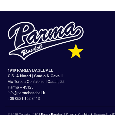
1949 PARMA BASEBALL
C.S. A.Notari |
Stadio N.Cavalli
Via Teresa Confalonieri Casati, 22
Parma – 43125
info@parmabaseball.it
+39 0521 152 3413
©
2026 Copyright
1949 Parma Baseball
|
Privacy
|
Contributi
|
Powered by
R