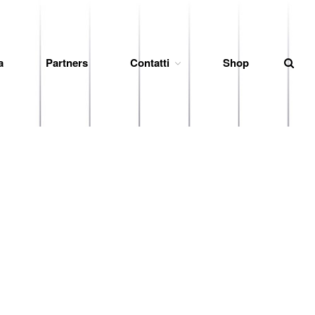
a
Partners
Contatti
Shop
News
Società
Organigramma
Diventa Socio
Storia
Codice di Condotta
Palmares
Maglie Ritirate
Squadra
Partners
Contatti
Biglietteria