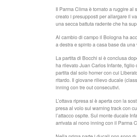
Il Parma Clima è tornato a ruggire al s
creato i presupposti per allargare il v
una secca battuta radente che ha supe
Al cambio di campo il Bologna ha acco
a destra e spinto a casa base da una 
La partita di Bocchi si è conclusa dopo 
ha rilevato Juan Carlos Infante, figlio
partita dal solo homer con cui Liberat
ritardo. Il giovane rilievo ducale (clas
inning con tre out consecutivi.
L’ottava ripresa si è aperta con la so
presa al volo sul warning track con cu
l’attacco ospite. Sul monte ducale Inf
arrivata al nono inning con il Parma C
Nella prima parte i ducali non sono ri