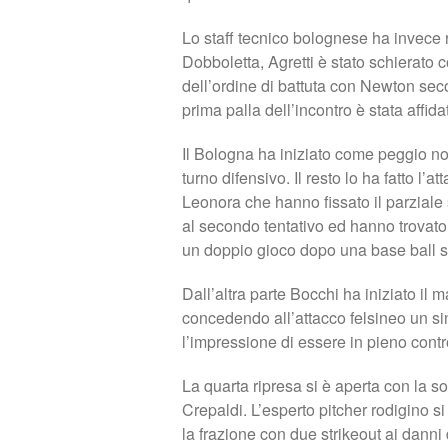
Lo staff tecnico bolognese ha invece r
Dobboletta, Agretti è stato schierato 
dell’ordine di battuta con Newton sec
prima palla dell’incontro è stata affi
Il Bologna ha iniziato come peggio n
turno difensivo. Il resto lo ha fatto l
Leonora che hanno fissato il parziale s
al secondo tentativo ed hanno trovato
un doppio gioco dopo una base ball s
Dall’altra parte Bocchi ha iniziato il m
concedendo all’attacco felsineo un si
l’impressione di essere in pieno contr
La quarta ripresa si è aperta con la sos
Crepaldi. L’esperto pitcher rodigino si
la frazione con due strikeout ai danni