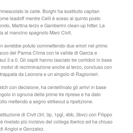
imescolato le carte. Borghi ha sostituito capitan
come leadoff mentre Celli è sceso al quinto posto
ondo, Martina terzo e Gamberini clean-up hitter. La
data al mancino spagnolo Marc Civit.
on avrebbe potuto commettendo due errori nel primo
’attacco del Parma Clima con le valide di Garcia e
ul 3 a 0. Gli ospiti hanno lasciato tre corridori in base
 motivi di recriminazione anche al terzo, concluso con
trappata da Leonora e un singolo di Ragionieri.
atch con decisione, ha centellinato gli arrivi in base
ngolo in ognuna delle prime tre riprese e ha dato
ollo mettendo a segno strikeout a ripetizione.
tituzione di Civit (3rl, 3p, 1pgl, 4bb, 3bvc) con Filippo
 è rivelato più incisivo del collega iberico ed ha chiuso
 di Angioi e Gonzalez.