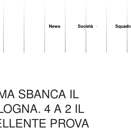
News
Società
Squadr
 Baseball
IMA SBANCA IL
LOGNA. 4 A 2 IL
ELLENTE PROVA