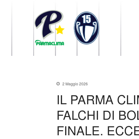
1949 Parma
la Stella di Parma
2 Maggio 2026
IL PARMA CL
FALCHI DI BO
FINALE. ECC