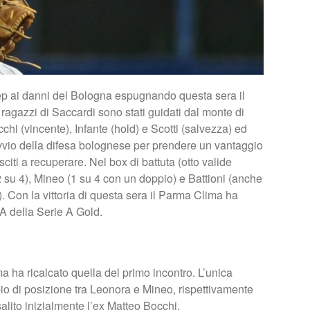
p ai danni del Bologna espugnando questa sera il
 I ragazzi di Saccardi sono stati guidati dal monte di
chi (vincente), Infante (hold) e Scotti (salvezza) ed
vvio della difesa bolognese per prendere un vantaggio
citi a recuperare. Nel box di battuta (otto valide
2 su 4), Mineo (1 su 4 con un doppio) e Battioni (anche
). Con la vittoria di questa sera il Parma Clima ha
 A della Serie A Gold.
 ha ricalcato quella del primo incontro. L’unica
bio di posizione tra Leonora e Mineo, rispettivamente
salito inizialmente l’ex Matteo Bocchi.