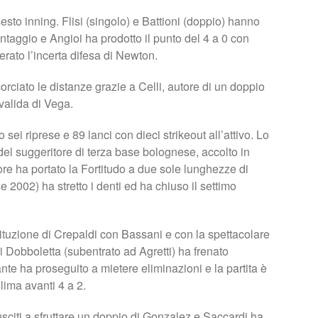
esto inning. Flisi (singolo) e Battioni (doppio) hanno
antaggio e Angioi ha prodotto il punto del 4 a 0 con
rato l’incerta difesa di Newton.
rciato le distanze grazie a Celli, autore di un doppio
valida di Vega.
sei riprese e 89 lanci con dieci strikeout all’attivo. Lo
 del suggeritore di terza base bolognese, accolto in
ore ha portato la Fortitudo a due sole lunghezze di
se 2002) ha stretto i denti ed ha chiuso il settimo
stituzione di Crepaldi con Bassani e con la spettacolare
i Dobboletta (subentrato ad Agretti) ha frenato
ante ha proseguito a mietere eliminazioni e la partita è
lima avanti 4 a 2.
usciti a sfruttare un doppio di Gonzalez e Saccardi ha