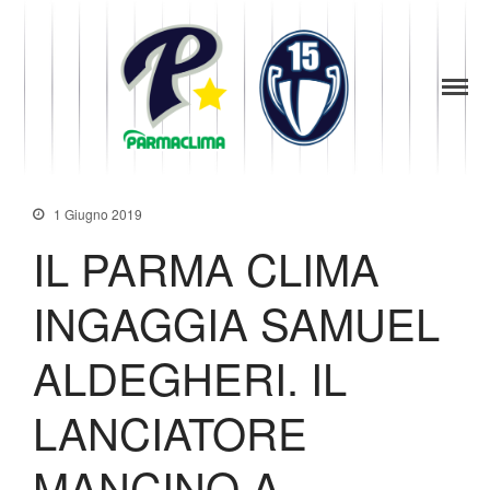
1949
la Stella di
Parma
Parma
News
Baseball
Società
Organigramma
1 Giugno 2019
Diventa Socio
IL PARMA CLIMA
Storia
Codice di Condotta
INGAGGIA SAMUEL
Palmares
Maglie Ritirate
ALDEGHERI. IL
Squadra
Partners
LANCIATORE
Contatti
Biglietteria
MANCINO A