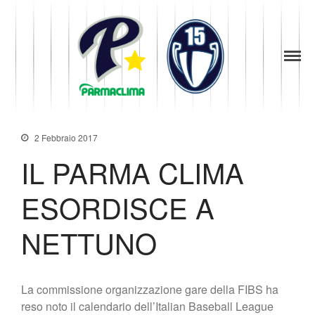
1949
la Stella di
Parma
News
Parma
Società
Baseball
Organigramma
Diventa Socio
2 Febbraio 2017
Storia
IL PARMA CLIMA
Codice di Condotta
Palmares
ESORDISCE A
Maglie Ritirate
NETTUNO
Squadra
Partners
Contatti
La commissione organizzazione gare della FIBS ha
Biglietteria
reso noto il calendario dell’Italian Baseball League
Lo Stadio