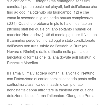
“Falchi” contro il Bologna) ma rimangono serissimi
candidati per un posto nei playoff, forti dell’attacco che
fino ad oggi ha ottenuto più fuoricampo (12) e che
vanta la seconda miglior media battuta complessiva
(.284). Qualche problema in più lo ha dimostrato un
pitching staff nel quale brillano soltanto i numeri del
mancino Hernandez (1.65 di media pgl): per il Nettuno
il cammino percorso fino ad oggi è stato condizionato
dall’avvio non irresistibile dell’affidabile Ruiz (ex
Novara e Rimini) e dalle difficoltà nella partita dei
lanciatori di formazione italiana dovute agli infortuni di
Richetti e Morellini.
Il Parma Clima viaggerà domani alla volta di Nettuno
con l’intenzione di confermarsi al secondo posto nella
cortissima classifica del massimo campionato
nonostante debba affrontare la trasferta con qualche
defezione. Lo conferma l’allenatore Gianguido Poma.