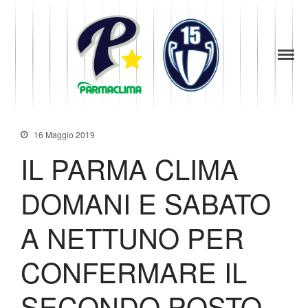
1949
la Stella di
Parma
Parma
News
Baseball
Società
16 Maggio 2019
Organigramma
IL PARMA CLIMA
Diventa Socio
Storia
DOMANI E SABATO
Codice di Condotta
Palmares
A NETTUNO PER
Maglie Ritirate
Squadra
CONFERMARE IL
Partners
Contatti
SECONDO POSTO.