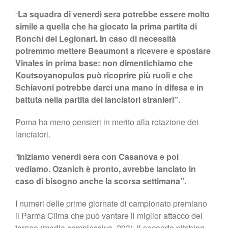
“
La squadra di venerdì sera potrebbe essere molto
simile a quella che ha giocato la prima partita di
Ronchi dei Legionari. In caso di necessità
potremmo mettere Beaumont a ricevere e spostare
Vinales in prima base: non dimentichiamo che
Koutsoyanopulos può ricoprire più ruoli e che
Schiavoni potrebbe darci una mano in difesa e in
battuta nella partita dei lanciatori stranieri”.
Poma ha meno pensieri in merito alla rotazione dei
lanciatori.
“
Iniziamo venerdì sera con Casanova e poi
vediamo. Ozanich è pronto, avrebbe lanciato in
caso di bisogno anche la scorsa settimana”.
I numeri delle prime giornate di campionato premiano
il Parma Clima che può vantare il miglior attacco del
torneo (media complessiva .293), il secondo pitching