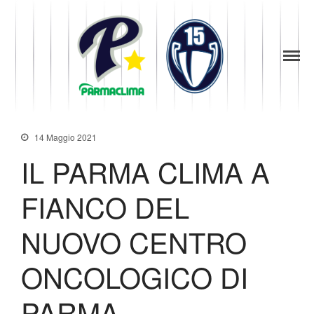
1949
la Stella di
Parma
Parma
News
Baseball
Società
Organigramma
14 Maggio 2021
Diventa Socio
IL PARMA CLIMA A
Storia
Codice di Condotta
FIANCO DEL
Palmares
Maglie Ritirate
NUOVO CENTRO
Squadra
Partners
ONCOLOGICO DI
Contatti
Biglietteria
PARMA