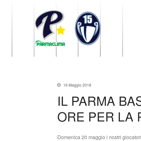
1949 Parma
la Stella di Parma
16 Maggio 2018
IL PARMA BA
ORE PER LA 
Domenica 20 maggio i nostri giocatori