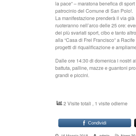
la pace” – maratona benefica di sport
patrocinio del Comune di San Polo!.
La manifestazione prenderà il via già 
ruoteranno nell’arco delle 25 ore: event
dei più svariati sport, cibo e tanto alt
alla “Casa di Frei Francisco” a Racife
progetti di riqualificazione e ampliam
Dalle ore 14:30 di domenica i nostri a
battuta, palline, mazze e guantoni pron
grandi e piccini.
2 Visite totali
, 1 visite odierne
Condividi
16 Maggio 2018
admin
News 20