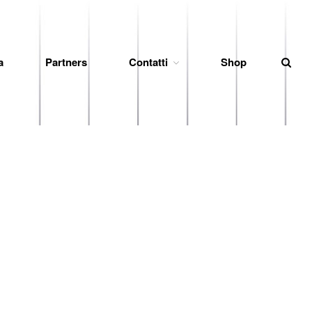
News
a
Partners
Contatti
Shop
Società
Organigramma
Diventa Socio
Storia
Codice di Condotta
Palmares
Maglie Ritirate
Squadra
Partners
Contatti
Biglietteria
Lo Stadio
Shop