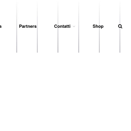
a
Partners
Contatti
Shop
News
Società
Organigramma
Diventa Socio
Storia
Codice di Condotta
Palmares
Maglie Ritirate
Squadra
Partners
Contatti
Biglietteria
Lo Stadio