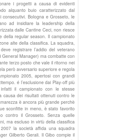
onare i progetti a causa di evidenti
do alquanto buio caratterizzato dal
i consecutivi. Bologna e Grosseto, le
ano ad insidiare la leadership della
izzata dalle Cantine Ceci, non riesce
ne della regular season. Il campionato
one alte della classifica. La squadra,
 deve registrare l’addio del veterano
di General Manager) ma combatte con
nte terzo posto che vale il ritorno nei
vela però avversario superiore e regola
ampionato 2005, apertosi con grandi
tempo. é l’esclusione dai Play-off più
nfatti il campionato con le stesse
 causa dei risultati ottenuti contro le
’amarezza è ancora più grande perchè
e sconfitte in meno, è stato favorito
no contro il Grosseto. Senza quelle
i, ma escluso in virtù della classifica
2007 la società affida una squadra
ger Gilberto Gerali. Il Gibo compie il