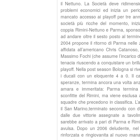
il Nettuno. La Società deve ridimensi
problemi economici ed inizia un perio
mancato accesso ai playoff per tre ann
società più ricche del momento, inizi
coppia Rimini-Nettuno e Parma, sponsor
ad andare oltre il sesto posto al termi
2004 propone il ritorno di Parma nelle z
affidata all’americano Chris Catanoso,
Massimo Fochi (che assume l’incarico 
tenacia riuscendo a conquistare un brilla
playoff. Nella post season Bologna si ri
i ducali con un eloquente 4 a 0. Il c
speranze, termina ancora una volta anzi
amara e immeritata: Parma termina i
sconfitte del Rimini, ma viene esclusa a
squadre che precedono in classifica. L
il San Marino,terminato secondo con du
dalle due vittorie assegnate a tavoli
sarebbe arrivato a pari di Parma e Rimin
avulsa. Dopo un 2006 deludente, nel 
rinforzata e ringiovanita al nuovo mana