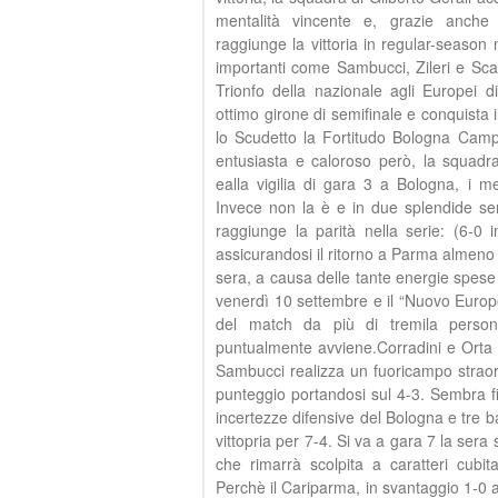
mentalità vincente e, grazie anche 
raggiunge la vittoria in regular-season n
importanti come Sambucci, Zileri e Scale
Trionfo della nazionale agli Europei d
ottimo girone di semifinale e conquista il 
lo Scudetto la Fortitudo Bologna Campi
entusiasta e caloroso però, la squad
ealla vigilia di gara 3 a Bologna, i m
Invece non la è e in due splendide ser
raggiunge la parità nella serie: (6-0 
assicurandosi il ritorno a Parma almeno 
sera, a causa delle tante energie spese
venerdì 10 settembre e il “Nuovo Europeo
del match da più di tremila perso
puntualmente avviene.Corradini e Orta s
Sambucci realizza un fuoricampo straordi
punteggio portandosi sul 4-3. Sembra fi
incertezze difensive del Bologna e tre ba
vittopria per 7-4. Si va a gara 7 la ser
che rimarrà scolpita a caratteri cubita
Perchè il Cariparma, in svantaggio 1-0 