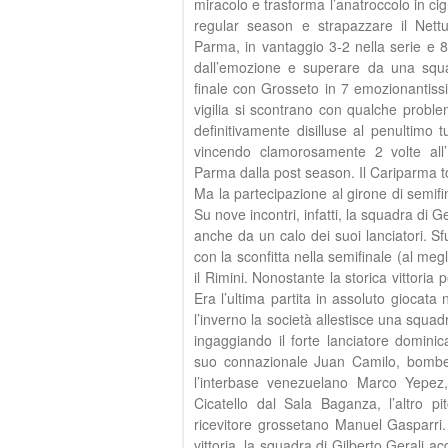
miracolo e trasforma l’anatroccolo in ci
regular season e strapazzare il Nett
Parma, in vantaggio 3-2 nella serie e 8
dall’emozione e superare da una squa
finale con Grosseto in 7 emozionantissi
vigilia si scontrano con qualche proble
definitivamente disilluse al penultimo
vincendo clamorosamente 2 volte all
Parma dalla post season. Il Cariparma tor
Ma la partecipazione al girone di semifi
Su nove incontri, infatti, la squadra di G
anche da un calo dei suoi lanciatori. S
con la sconfitta nella semifinale (al megl
il Rimini. Nonostante la storica vittoria 
Era l’ultima partita in assoluto giocata
l’inverno la società allestisce una squa
ingaggiando il forte lanciatore domini
suo connazionale Juan Camilo, bomber
l’interbase venezuelano Marco Yepez, 
Cicatello dal Sala Baganza, l’altro p
ricevitore grossetano Manuel Gasparri. 
vittoria, la squadra di Gilberto Gerali a