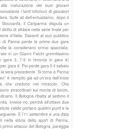
alla maturazione dei suoi giovani
onostante i tanti infortuni di giocatori
ra. Sulle ali dell’entusiasmo, dopo il
i Stoccarda, il Cariparma disputa un
diritto di sfidare nella serie finale per
one d’Italia. Davanti al suo pubblico
ra di Parma perde le prime due gare
edia la considerano ormai spacciata.
ate in un Gianni Falchi gremitissimo
in gara 3, 7-5 in rimonta in gara 4)
per gara 6. Poi perde gara 5 il sabato
 la sera precedente. Si torna a Parma
” è riempito già ad un’ora dall’inizio
ne che credono nel miracolo. Che
ono straordinari sul monte di lancio,
nario. Il Bologna ribalta al settimo il
nita. Invece no, perchè all’ottavo due
ttute valide portano quattro punti e la
a seguente. E l’11 settembre è una data
li nella storia dello sport di Parma.
al primo attacco del Bologna, pareggia