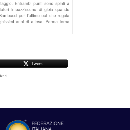
aggio. Entrambi punti sono spinti a
tatori impazziscono di gioia quando
ambucci per l’ultimo out che regala
hissimi anni di attesa. Parma torna
Tweet
ized