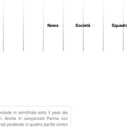
News
Società
Squadr
 Baseball
lude in semifinale sotto il peso dei
am. Anche in campionato Parma non
nali perdendo in quattro partite contro