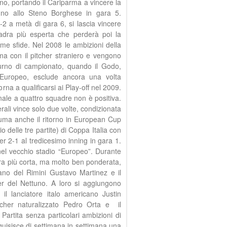
gno, portando il Cariparma a vincere la
uno allo Steno Borghese in gara 5.
-2 a metà di gara 6, si lascia vincere
dra più esperta che perderà poi la
me sfide. Nel 2008 le ambizioni della
ma con il pitcher straniero e vengono
 turno di campionato, quando il Godo,
’Europeo, esclude ancora una volta
na a qualificarsi ai Play-off nel 2009.
nale a quattro squadre non è positiva.
erali vince solo due volte, condizionata
fuma anche il ritorno in European Cup
io delle tre partite) di Coppa Italia con
per 2-1 al tredicesimo inning in gara 1.
 nel vecchio stadio “Europeo”. Durante
dra più corta, ma molto ben ponderata,
cano del Rimini Gustavo Martinez e il
 del Nettuno. A loro si aggiungono
il lanciatore italo americano Justin
itcher naturalizzato Pedro Orta e il
Partita senza particolari ambizioni di
cquisisce di settimana in settimana una