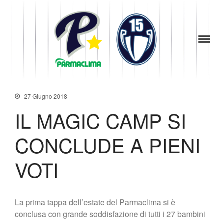
1949
la Stella di
News
Parma
Parma
Società
Baseball
Organigramma
Diventa Socio
27 Giugno 2018
Storia
IL MAGIC CAMP SI
Codice di Condotta
Palmares
CONCLUDE A PIENI
Maglie Ritirate
Squadra
VOTI
Partners
Contatti
La prima tappa dell’estate del Parmaclima si è
Biglietteria
conclusa con grande soddisfazione di tutti i 27 bambini
Lo Stadio