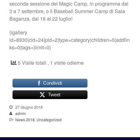
seconda sessione del Magic Camp, in programma dal
3 a 7 settembre, o il Baseball Summer Camp di Sala
Baganza, dal 16 al 22 luglio!
{igallery
id=8930|cid=24|pid=2|type=category|children=0|addlin
ks=0|tags=|limit=0}
5 Visite totali
, 1 visite odierne
Condividi
Tweet
27 Giugno 2018
admin
News 2018
,
Uncategorized