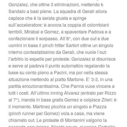
Gonzalez, che ottine 3 eliminazioni, mettendo k
Sandalo a basi piene. La squadra di Gerali allora
capisce che è la serata giusta e spinge
sull’acceleratore: è ancora la coppia di colombiani
terribili, Mirabal e Gomez, a spaventare Padova e a
confezionare il sorpasso. All’8°, con due out e due
uomini in base il pinch hitter Sartori ottine un singolo
interno contestatissimo da Gerali, che vuole l’out:
l’arbitro lo espelle per proteste. Gonzalez si disunisce
e serve al padova il punto automatico regalando la
base su conto pieno a Pacini, ma poi nella stessa
situazione mettendo al piatto Martone. E’ 3-3, in una
partita emozionantissima. Che Parma vuoe vincere a
tutti i costi. All’ultimo inning Alvarez (entrato per Rizzo
al 7°), manda in base gratis Gomez e colpisce Zileri: è
il momento. Martinez picchia un singolo e Piazza
(pinch runner per Gomez) vola a casa, ma viene
chiamato out. Le proteste di Montanini valgono la
seconda espulsione. Niente paura, ci pensa Garbella,