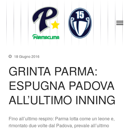
1949
la Stella di
Parma
News
Parma
Baseball
Società
Organigramma
18 Giugno 2016
Diventa Socio
GRINTA PARMA:
Storia
Codice di Condotta
ESPUGNA PADOVA
Palmares
Maglie Ritirate
ALL’ULTIMO INNING
Squadra
Partners
Contatti
Fino all’ultimo respiro: Parma lotta come un leone e,
Biglietteria
rimontato due volte dal Padova, prevale all’ultimo
Lo Stadio