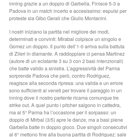
inning grazie a un doppio di Garbella. Finisce 5-3 a
Shop
Padova in un match incerto e accesissimo: espulsi per
proteste sia Gibo Gerali che Giulio Montanini.
I nostri iniziano la partita nel migliore dei modi,
determinati e convinti: Mirabal colpisce un singolo e
Gomez un doppio. Il punto dell’1-0 arriva sulla battuta
di Zileri in diamante. A raddoppiare ci pensa Martinez
(autore di un eclatante 3 su 3 con 2 basi intenzionali)
che batte valido a sinistra. L’aggressività del Parma
sorprende Padova che però, contro Rodriguez,
reagisce alla seconda ripresa: una valida e un errore
sono sufficienti ai veneti per trovare il pareggio in un
inning dove il nostro partente ricama comunque tre
strike out. A quel punto i pitcher salgono in cattedra,
ma al 5° Parma ha l’occasione per il sorpasso: un
doppio di Mirbal (3/5) apre le danze, ma a basi piene
Garbella batte in doppio gioco. Due singoli consecutivi
al 6° mettono fine alla buona partita di Rodriguez: sale