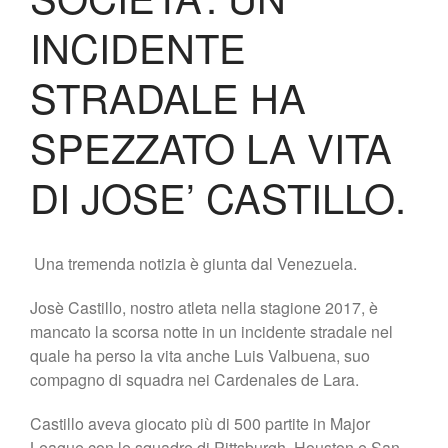
Shop
INCIDENTE
STRADALE HA
SPEZZATO LA VITA
DI JOSE’ CASTILLO.
Una tremenda notizia è giunta dal Venezuela.
Josè Castillo, nostro atleta nella stagione 2017, è
mancato la scorsa notte in un incidente stradale nel
quale ha perso la vita anche Luis Valbuena, suo
compagno di squadra nei Cardenales de Lara.
Castillo aveva giocato più di 500 partite in Major
League con le squadre di Pittsburgh, Houston e San