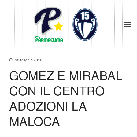
1949
la Stella di
News
Parma
Parma
Società
Baseball
Organigramma
Diventa Socio
30 Maggio 2016
Storia
GOMEZ E MIRABAL
Codice di Condotta
Palmares
CON IL CENTRO
Maglie Ritirate
Squadra
ADOZIONI LA
Partners
MALOCA
Contatti
Biglietteria
Lo Stadio