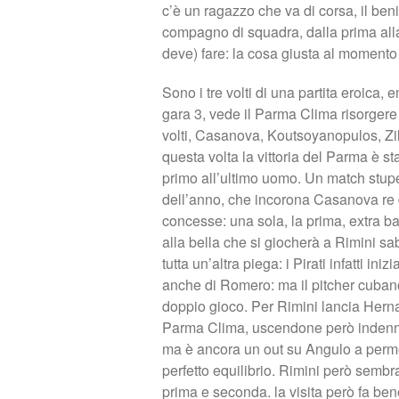
c’è un ragazzo che va di corsa, il beni
compagno di squadra, dalla prima alla 
deve) fare: la cosa giusta al momento 
Sono i tre volti di una partita eroica,
gara 3, vede il Parma Clima risorgere 
volti, Casanova, Koutsoyanopulos, Zil
questa volta la vittoria del Parma è sta
primo all’ultimo uomo. Un match stupe
dell’anno, che incorona Casanova re 
concesse: una sola, la prima, extra ba
alla bella che si giocherà a Rimini s
tutta un’altra piega: i Pirati infatti in
anche di Romero: ma il pitcher cubano
doppio gioco. Per Rimini lancia Herna
Parma Clima, uscendone però indenne
ma è ancora un out su Angulo a permet
perfetto equilibrio. Rimini però semb
prima e seconda. la visita però fa ben