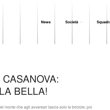
News
Società
Squadr
 Baseball
 CASANOVA:
LA BELLA!
l monte che agli avversari lascia solo le briciole; poi