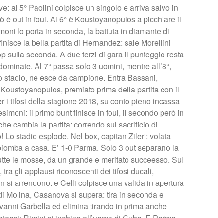
 al 5° Paolini colpisce un singolo e arriva salvo in
 è out in foul. Al 6° è Koustoyanopulos a picchiare il
imoni lo porta in seconda, la battuta in diamante di
finisce la bella partita di Hernandez: sale Morellini
 sulla seconda. A due terzi di gara il punteggio resta
ominate. Al 7° passa solo 3 uomini, mentre all’8°,
 lo stadio, ne esce da campione. Entra Bassani,
 Koustoyanopulos, premiato prima della partita con il
 i tifosi della stagione 2018, su conto pieno incassa
moni: il primo bunt finisce in foul, il secondo però in
e cambia la partita: correndo sul sacrificio di
! Lo stadio esplode. Nel box, capitan Zileri: volata
iomba a casa. E’ 1-0 Parma. Solo 3 out separano la
tte le mosse, da un grande e meritato succeesso. Sul
 tra gli applausi riconoscenti dei tifosi ducali,
n si arrendono: e Celli colpisce una valida in apertura
 di Molina, Casanova si supera: tira in seconda e
ovanni Garbella ed elimina tirando in prima anche
’apoteosi: Rimini si inchina all’uomo di Cuba. E Parma