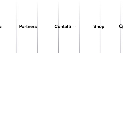
a
Partners
Contatti
Shop
News
Società
Organigramma
Diventa Socio
Storia
Codice di Condotta
Palmares
Maglie Ritirate
Squadra
Partners
Contatti
Biglietteria
Lo Stadio