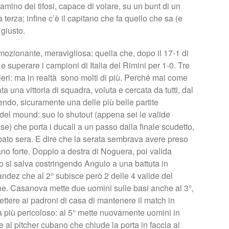
amino dei tifosi, capace di volare, su un bunt di un
terza; infine c’è il capitano che fa quello che sa (e
giusto.
 emozionante, meravigliosa: quella che, dopo il 17-1 di
e superare i campioni di Italia del Rimini per 1-0. Tre
eri: ma in realtà sono molti di più. Perché mai come
ta una vittoria di squadra, voluta e cercata da tutti, dal
ndo, sicuramente una delle più belle partite
del mound: suo lo shutout (appena sei le valide
se) che porta i ducali a un passo dalla finale scudetto,
abato sera. E dire che la serata sembrava avere preso
iziano forte. Doppio a destra di Noguera, poi valida
 si salva costringendo Angulo a una battuta in
ndez che al 2° subisce però 2 delle 4 valide del
. Casanova mette due uomini sulle basi anche al 3°,
tere ai padroni di casa di mantenere il match in
ra più pericoloso: al 5° mette nuovamente uomini in
e al pitcher cubano che chiude la porta in faccia ai