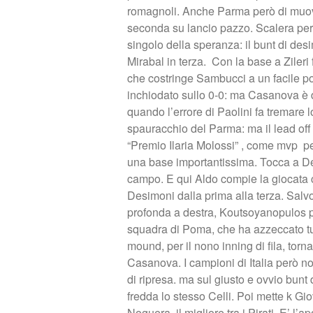
romagnoli. Anche Parma però di muove:
seconda su lancio pazzo. Scalera però
singolo della speranza: il bunt di des
Mirabal in terza. Con la base a Zileri 
che costringe Sambucci a un facile pop
inchiodato sullo 0-0: ma Casanova è d
quando l’errore di Paolini fa tremare
spauracchio del Parma: ma il lead off
“Premio Ilaria Molossi” , come mvp per
una base importantissima. Tocca a Desi
campo. E qui Aldo compie la giocata ch
Desimoni dalla prima alla terza. Salvo
profonda a destra, Koutsoyanopulos p
squadra di Poma, che ha azzeccato tu
mound, per il nono inning di fila, torna,
Casanova. I campioni di Italia però no
di ripresa. ma sul giusto e ovvio bunt
fredda lo stesso Celli. Poi mette k Gi
Noguera, il migliore tra i Pirati. E’ l