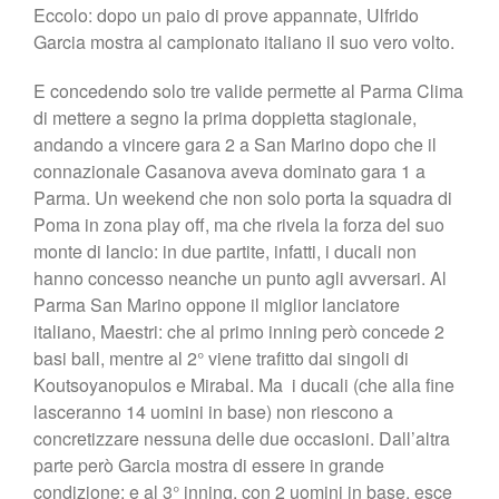
Lo Stadio
Eccolo: dopo un paio di prove appannate, Ulfrido
Shop
Garcia mostra al campionato italiano il suo vero volto.
E concedendo solo tre valide permette al Parma Clima
di mettere a segno la prima doppietta stagionale,
andando a vincere gara 2 a San Marino dopo che il
connazionale Casanova aveva dominato gara 1 a
Parma. Un weekend che non solo porta la squadra di
Poma in zona play off, ma che rivela la forza del suo
monte di lancio: in due partite, infatti, i ducali non
hanno concesso neanche un punto agli avversari. Al
Parma San Marino oppone il miglior lanciatore
italiano, Maestri: che al primo inning però concede 2
basi ball, mentre al 2° viene trafitto dai singoli di
Koutsoyanopulos e Mirabal. Ma i ducali (che alla fine
lasceranno 14 uomini in base) non riescono a
concretizzare nessuna delle due occasioni. Dall’altra
parte però Garcia mostra di essere in grande
condizione: e al 3° inning, con 2 uomini in base, esce