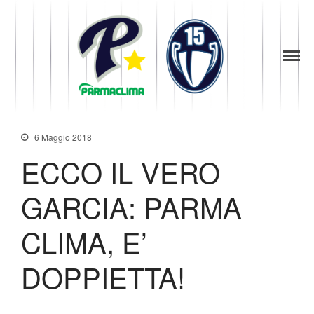
1949
la Stella di
Parma
Parma
News
Baseball
Società
Organigramma
6 Maggio 2018
Diventa Socio
ECCO IL VERO
Storia
Codice di Condotta
GARCIA: PARMA
Palmares
Maglie Ritirate
CLIMA, E’
Squadra
Partners
DOPPIETTA!
Contatti
Biglietteria