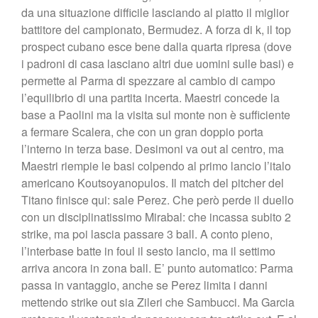
da una situazione difficile lasciando al piatto il miglior
battitore del campionato, Bermudez. A forza di k, il top
prospect cubano esce bene dalla quarta ripresa (dove
i padroni di casa lasciano altri due uomini sulle basi) e
permette al Parma di spezzare al cambio di campo
l’equilibrio di una partita incerta. Maestri concede la
base a Paolini ma la visita sul monte non è sufficiente
a fermare Scalera, che con un gran doppio porta
l’interno in terza base. Desimoni va out al centro, ma
Maestri riempie le basi colpendo al primo lancio l’italo
americano Koutsoyanopulos. Il match del pitcher del
Titano finisce qui: sale Perez. Che però perde il duello
con un disciplinatissimo Mirabal: che incassa subito 2
strike, ma poi lascia passare 3 ball. A conto pieno,
l’interbase batte in foul il sesto lancio, ma il settimo
arriva ancora in zona ball. E’ punto automatico: Parma
passa in vantaggio, anche se Perez limita i danni
mettendo strike out sia Zileri che Sambucci. Ma Garcia