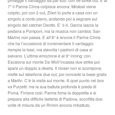
protegge il vantaggio da par suo: con tre strike out. E al
7° il Parma Clima colpisce ancora: Mirabal viene
colpito, poi con 2 out, Zileri lo porta a casa con un
singolo a conto pieno, andando poi a segnare sul
singolo del catcher Deotto. E’ 3-0. Garcia lascia la
pedana a Pomponi, ma la musica non cambia: San
Marino non passa. E all’8° è ancora il Parma Clima
che ha l’occasione di incrementare il vantaggio:
riempie le basi, ma stavolta i padroni di casa si
salvano. L’ultima emozione è al 9° inning: con
Escalona sul monte De Wolf incassa due strike poi
spara un doppio a destra. Il closer non si scompone,
mette sul tabellone due out, poi concede la base gratis
a Martin. C’è la visita sul monte. A quel punto nel box
va Pulzetti: ma la sua battuta profonda è preda di
Poma. Finisce così: Parma firma la doppietta e si
prepara alla difficile tasferta di Padova, sconfitta due
volte di misura da un Rimini ancora imbattuto.