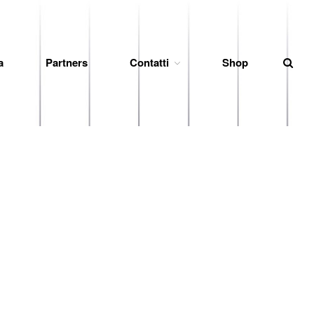
News
a
Partners
Contatti
Shop
Società
Organigramma
Diventa Socio
Storia
Codice di Condotta
Palmares
Maglie Ritirate
Squadra
Partners
Contatti
Biglietteria
Lo Stadio
Shop