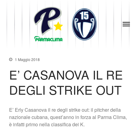
1949
la Stella di
News
Parma
Parma
Società
Baseball
Organigramma
Diventa Socio
1 Maggio 2018
Storia
E’ CASANOVA IL RE
Codice di Condotta
Palmares
DEGLI STRIKE OUT
Maglie Ritirate
Squadra
Partners
E’ Erly Casanova il re degli strike out: il pitcher della
Contatti
nazionale cubana, quest’anno in forza al Parma Clima,
Biglietteria
è infatti primo nella classifica dei K.
Lo Stadio