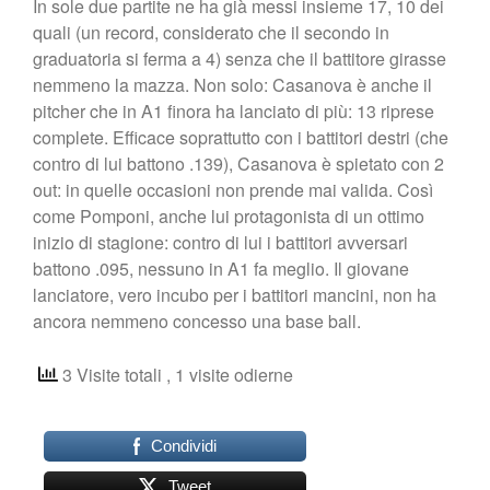
In sole due partite ne ha già messi insieme 17, 10 dei
Shop
quali (un record, considerato che il secondo in
graduatoria si ferma a 4) senza che il battitore girasse
nemmeno la mazza. Non solo: Casanova è anche il
pitcher che in A1 finora ha lanciato di più: 13 riprese
complete. Efficace soprattutto con i battitori destri (che
contro di lui battono .139), Casanova è spietato con 2
out: in quelle occasioni non prende mai valida. Così
come Pomponi, anche lui protagonista di un ottimo
inizio di stagione: contro di lui i battitori avversari
battono .095, nessuno in A1 fa meglio. Il giovane
lanciatore, vero incubo per i battitori mancini, non ha
ancora nemmeno concesso una base ball.
3 Visite totali
, 1 visite odierne
Condividi
Tweet