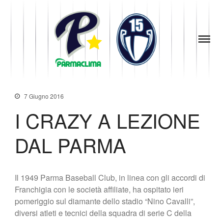
1949
la Stella di
News
Parma
Parma
Società
Baseball
Organigramma
Diventa Socio
7 Giugno 2016
Storia
I CRAZY A LEZIONE
Codice di Condotta
Palmares
DAL PARMA
Maglie Ritirate
Squadra
Partners
Il 1949 Parma Baseball Club, in linea con gli accordi di
Contatti
Franchigia con le società affiliate, ha ospitato ieri
Biglietteria
pomeriggio sul diamante dello stadio “Nino Cavalli”,
Lo Stadio
diversi atleti e tecnici della squadra di serie C della