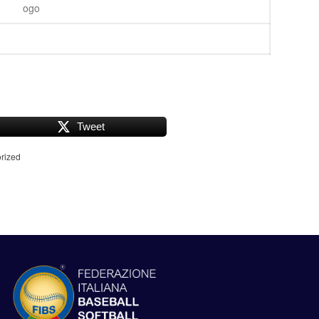
Tweet
rized