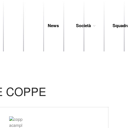
News
Società
Squadr
 Baseball
E COPPE