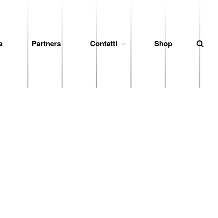
News
a
Partners
Contatti
Shop
Società
Organigramma
Diventa Socio
Storia
Codice di Condotta
Palmares
Maglie Ritirate
Squadra
Partners
Contatti
Biglietteria
Lo Stadio
Shop