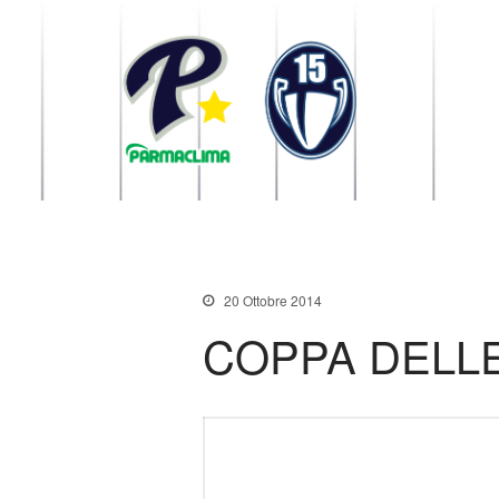
1949 Parma
la Stella di Parma
20 Ottobre 2014
COPPA DELL