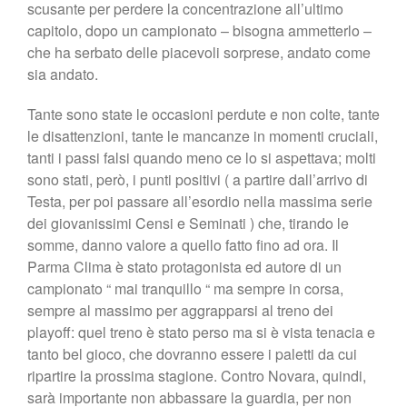
scusante per perdere la concentrazione all’ultimo
Shop
capitolo, dopo un campionato – bisogna ammetterlo –
che ha serbato delle piacevoli sorprese, andato come
sia andato.
Tante sono state le occasioni perdute e non colte, tante
le disattenzioni, tante le mancanze in momenti cruciali,
tanti i passi falsi quando meno ce lo si aspettava; molti
sono stati, però, i punti positivi ( a partire dall’arrivo di
Testa, per poi passare all’esordio nella massima serie
dei giovanissimi Censi e Seminati ) che, tirando le
somme, danno valore a quello fatto fino ad ora. Il
Parma Clima è stato protagonista ed autore di un
campionato “ mai tranquillo “ ma sempre in corsa,
sempre al massimo per aggrapparsi al treno dei
playoff: quel treno è stato perso ma si è vista tenacia e
tanto bel gioco, che dovranno essere i paletti da cui
ripartire la prossima stagione. Contro Novara, quindi,
sarà importante non abbassare la guardia, per non