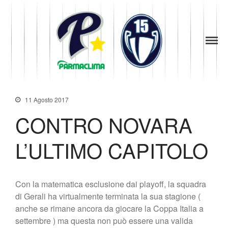
1949
la Stella di
News
Parma
Parma
Società
Baseball
Organigramma
Diventa Socio
11 Agosto 2017
Storia
CONTRO NOVARA
Codice di Condotta
Palmares
L’ULTIMO CAPITOLO
Maglie Ritirate
Squadra
Partners
Con la matematica esclusione dai playoff, la squadra
di Gerali ha virtualmente terminata la sua stagione (
Contatti
anche se rimane ancora da giocare la Coppa Italia a
Biglietteria
settembre ) ma questa non può essere una valida
Lo Stadio