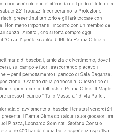
r conoscere ciò che ci circonda ed i pericoli intorno a
sabato 22) i ragazzi incontreranno la Protezione
rischi presenti sul territorio e gli farà toccare con
a. Non meno importanti l’incontro con un membro del
ll senza l’Arbitro”, che si terrà sempre oggi
al “Cavalli” per lo scontro di IBL tra Parma Clima e
ttimana di baseball, amicizia e divertimento, dove i
ersi, sul campo e fuori, trascorrendo piacevoli
e – per il pernottamento il parroco di Sala Baganza,
sizione l’Oratorio della parrocchia. Questo tipo di
ultimo appuntamento dell’estate Parma Clima: il Magic
re presso il campo “ Tullo Massera “ di via Parigi.
iornata di avviamento al baseball tenutasi venerdì 21
 presente il Parma Clima con alcuni suoi giocatori, tra
nuel Piazza, Leonardo Seminati, Stefano Censi e
re a oltre 400 bambini una bella esperienza sportiva,