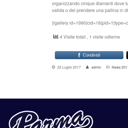
organizzando cinque diamanti dove tut
valida o del prendere una pallina in di
{igallery id=1990|cid=16|pid=1|type=c
4 Visite totali
, 1 visite odierne
Condividi
22 Luglio 2017
admin
News 201