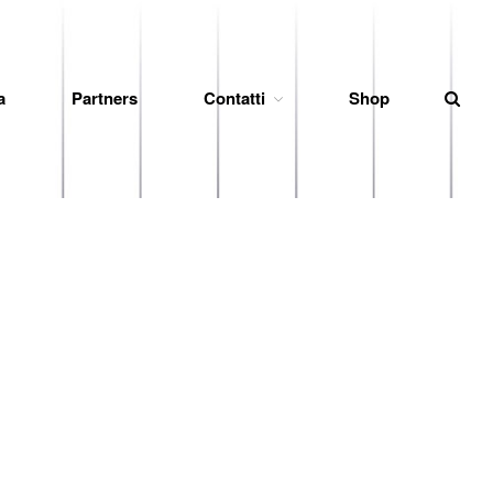
a
Partners
Contatti
Shop
News
Società
Organigramma
Diventa Socio
Storia
Codice di Condotta
Palmares
Maglie Ritirate
Squadra
Partners
Contatti
Biglietteria
Lo Stadio