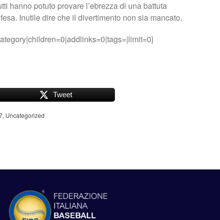
ti hanno potuto provare l’ebrezza di una battuta
fesa. Inutile dire che il divertimento non sia mancato.
ategory|children=0|addlinks=0|tags=|limit=0}
Tweet
7
,
Uncategorized