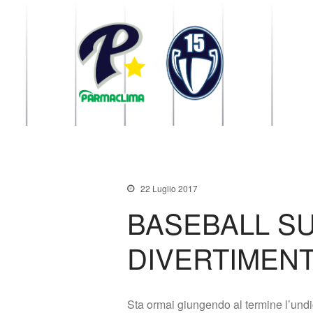
1949 Parma
la Stella di Parma
22 Luglio 2017
BASEBALL S
DIVERTIMENT
Sta ormai giungendo al termine l’un