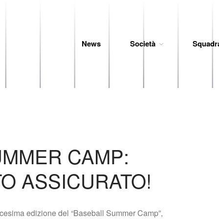
News
Società
Squadr
 Baseball
UMMER CAMP:
O ASSICURATO!
dicesima edizione del “Baseball Summer Camp”,