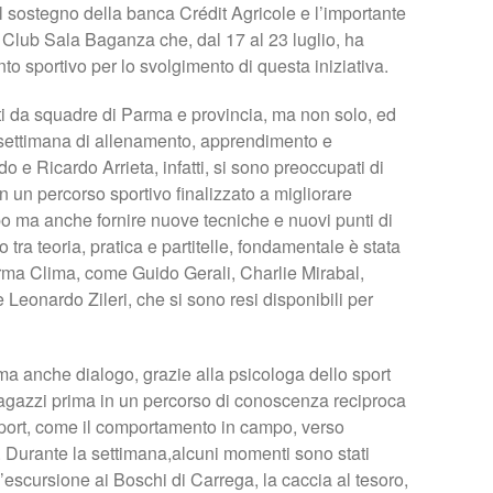
 sostegno della banca Crédit Agricole e l’importante
l Club Sala Baganza che, dal 17 al 23 luglio, ha
to sportivo per lo svolgimento di questa iniziativa.
ti da squadre di Parma e provincia, ma non solo, ed
a settimana di allenamento, apprendimento e
o e Ricardo Arrieta, infatti, si sono preoccupati di
 un percorso sportivo finalizzato a migliorare
mpo ma anche fornire nuove tecniche e nuovi punti di
 tra teoria, pratica e partitelle, fondamentale è stata
arma Clima, come Guido Gerali, Charlie Mirabal,
eonardo Zileri, che si sono resi disponibili per
a anche dialogo, grazie alla psicologa dello sport
agazzi prima in un percorso di conoscenza reciproca
 sport, come il comportamento in campo, verso
. Durante la settimana,alcuni momenti sono stati
un’escursione ai Boschi di Carrega, la caccia al tesoro,