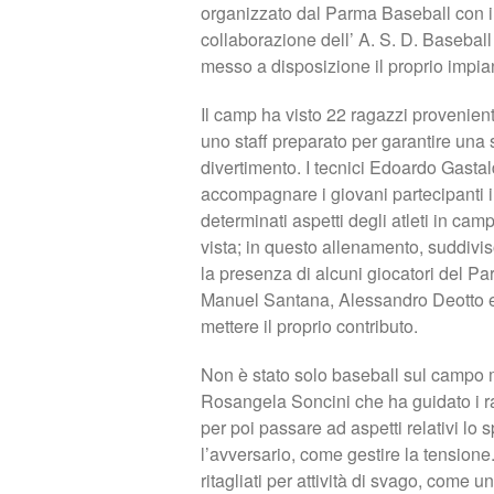
organizzato dal Parma Baseball con il
collaborazione dell’ A. S. D. Basebal
messo a disposizione il proprio impian
Il camp ha visto 22 ragazzi provenien
uno staff preparato per garantire un
divertimento. I tecnici Edoardo Gastald
accompagnare i giovani partecipanti in
determinati aspetti degli atleti in ca
vista; in questo allenamento, suddiviso
la presenza di alcuni giocatori del P
Manuel Santana, Alessandro Deotto e L
mettere il proprio contributo.
Non è stato solo baseball sul campo m
Rosangela Soncini che ha guidato i r
per poi passare ad aspetti relativi lo
l’avversario, come gestire la tensione
ritagliati per attività di svago, come 