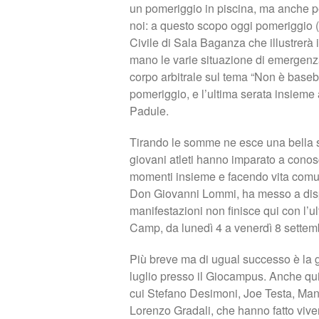
un pomeriggio in piscina, ma anche pe
noi: a questo scopo oggi pomeriggio (
Civile di Sala Baganza che illustrerà i 
mano le varie situazione di emergenz
corpo arbitrale sul tema “Non è baseba
pomeriggio, e l’ultima serata insieme 
Padule.
Tirando le somme ne esce una bella se
giovani atleti hanno imparato a conosc
momenti insieme e facendo vita comun
Don Giovanni Lommi, ha messo a dispo
manifestazioni non finisce qui con l’
Camp, da lunedì 4 a venerdì 8 settemb
Più breve ma di ugual successo è la g
luglio presso il Giocampus. Anche qui
cui Stefano Desimoni, Joe Testa, Ma
Lorenzo Gradali, che hanno fatto vive