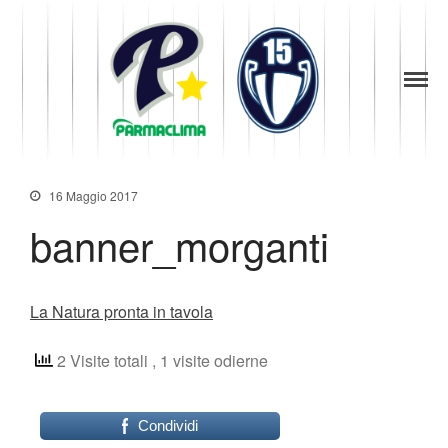
News
1949
la Stella di
Parma
Società
Parma
Baseball
Organigramma
Diventa Socio
16 Maggio 2017
Storia
Codice di Condotta
banner_morganti
Palmares
Maglie Ritirate
Squadra
La Natura pronta in tavola
Partners
2 Visite totali
, 1 visite odierne
Contatti
Biglietteria
Lo Stadio
Condividi
Shop