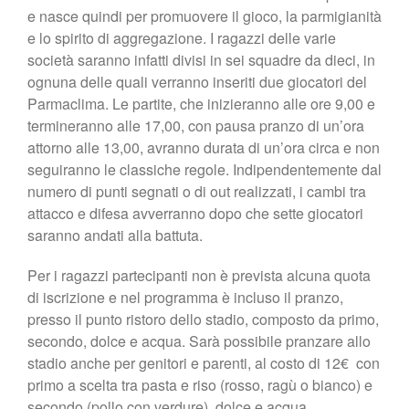
e nasce quindi per promuovere il gioco, la parmigianità
e lo spirito di aggregazione. I ragazzi delle varie
società saranno infatti divisi in sei squadre da dieci, in
ognuna delle quali verranno inseriti due giocatori del
Parmaclima. Le partite, che inizieranno alle ore 9,00 e
termineranno alle 17,00, con pausa pranzo di un’ora
attorno alle 13,00, avranno durata di un’ora circa e non
seguiranno le classiche regole. Indipendentemente dal
numero di punti segnati o di out realizzati, i cambi tra
attacco e difesa avverranno dopo che sette giocatori
saranno andati alla battuta.
Per i ragazzi partecipanti non è prevista alcuna quota
di iscrizione e nel programma è incluso il pranzo,
presso il punto ristoro dello stadio, composto da primo,
secondo, dolce e acqua. Sarà possibile pranzare allo
stadio anche per genitori e parenti, al costo di 12€ con
primo a scelta tra pasta e riso (rosso, ragù o bianco) e
secondo (pollo con verdure), dolce e acqua.