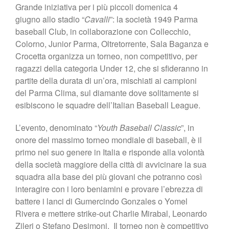
Grande iniziativa per i più piccoli domenica 4
Shop
giugno allo stadio “
Cavalli
”: la società 1949 Parma
baseball Club, in collaborazione con Collecchio,
Colorno, Junior Parma, Oltretorrente, Sala Baganza e
Crocetta organizza un torneo, non competitivo, per
ragazzi della categoria Under 12, che si sfideranno in
partite della durata di un’ora, mischiati ai campioni
del Parma Clima, sul diamante dove solitamente si
esibiscono le squadre dell’Italian Baseball League.
L’evento, denominato “
Youth Baseball Classic
”, in
onore del massimo torneo mondiale di baseball, è il
primo nel suo genere in Italia e risponde alla volontà
della società maggiore della città di avvicinare la sua
squadra alla base dei più giovani che potranno così
interagire con i loro beniamini e provare l’ebrezza di
battere i lanci di Gumercindo Gonzales o Yomel
Rivera e mettere strike-out Charlie Mirabal, Leonardo
Zileri o Stefano Desimoni. Il torneo non è competitivo