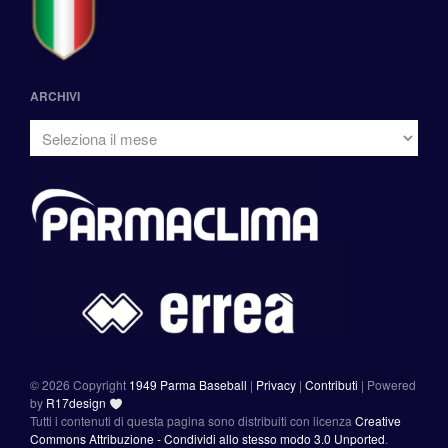
ARCHIVI
©
2026 Copyright
1949 Parma Baseball
|
Privacy
|
Contributi
|
Powered
by
R17design
Tutti i contenuti di questa pagina sono distribuiti con licenza
Creative
Commons Attribuzione - Condividi allo stesso modo 3.0 Unported
.