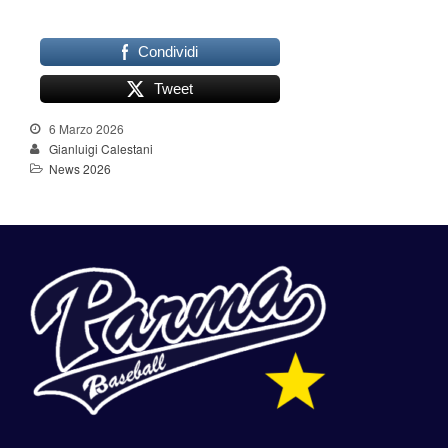
Condividi
Tweet
6 Marzo 2026
Gianluigi Calestani
News 2026