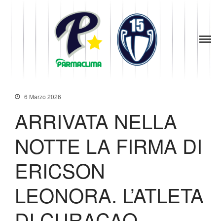
1949
la Stella di
Parma
Parma
News
Baseball
Società
6 Marzo 2026
Organigramma
ARRIVATA NELLA
Diventa Socio
Storia
NOTTE LA FIRMA DI
Codice di Condotta
Palmares
ERICSON
Maglie Ritirate
Squadra
LEONORA. L’ATLETA
Partners
Contatti
DI CURACAO