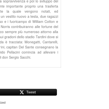
a sopravvivenza e poi lo sviluppo del
nte importante proprio una trasferta
te la quale vengono notati, ed
 un vestito nuovo a testa, due ragazzi
riso e i fuoricampo di William Cotton e
Norris contribuiranno alle fortune del
ico sempre più numeroso attorno alla
ui gradoni dello stadio Tardini dove si
a è tracciata: Monegatti, Cantarelli,
rini, capitan Del Sante consegnano la
ido Pellacini comincia ad allevare i
di don Sergio Sacchi.
Tweet
ized