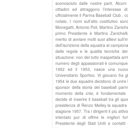
sconosciuto dalle nostre parti. Alcuni 
cittadini ed attraggono l’interesse d
ufficialmente il Parma Baseball Club , co
notaio. I nomi sull’atto costitutivo so
Monegatti, Antonio Poli, Martino Zanichel
primo Presidente è Martino Zanichell
merito di avviare molti suoi allievi sul
dell’iscrizione della squadra al campion
delle regole e le qualità tecniche dei
situazione: non del tutto inaspettata arri
numero degli appassionati è comunque in
1952 ed il 1953, nasce una nuova 
Universitario Sportivo. Vi giocano fra gl
1954 le due squadre decidono di unire l
sponsor della storia del baseball parm
momento della crisi, è fondamentale l
decide di inserire il baseball tra gli spor
presidenza di Renzo Melley la squadra r
stagione 1957. Tra i dirigenti il più atti
intentato pur di offrire le migliori f
Presidente degli Stati Uniti e contatt