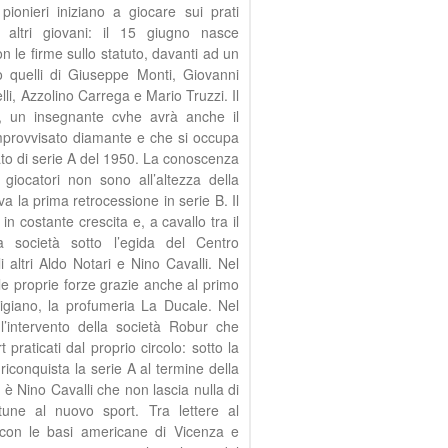
pionieri iniziano a giocare sui prati
i altri giovani: il 15 giugno nasce
n le firme sullo statuto, davanti ad un
no quelli di Giuseppe Monti, Giovanni
li, Azzolino Carrega e Mario Truzzi. Il
i, un insegnante cvhe avrà anche il
l’improvvisato diamante e che si occupa
ato di serie A del 1950. La conoscenza
 giocatori non sono all’altezza della
va la prima retrocessione in serie B. Il
 costante crescita e, a cavallo tra il
società sotto l’egida del Centro
i altri Aldo Notari e Nino Cavalli. Nel
e proprie forze grazie anche al primo
igiano, la profumeria La Ducale. Nel
’intervento della società Robur che
t praticati dal proprio circolo: sotto la
iconquista la serie A al termine della
vo è Nino Cavalli che non lascia nulla di
ortune al nuovo sport. Tra lettere al
i con le basi americane di Vicenza e