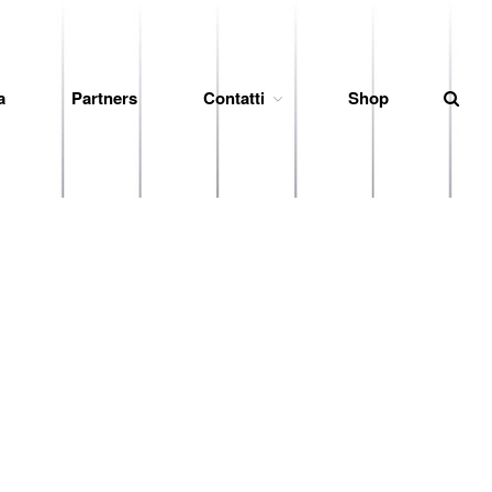
a
Partners
Contatti
Shop
News
Società
Organigramma
Diventa Socio
Storia
Codice di Condotta
Palmares
Maglie Ritirate
Squadra
Partners
Contatti
Biglietteria
Lo Stadio