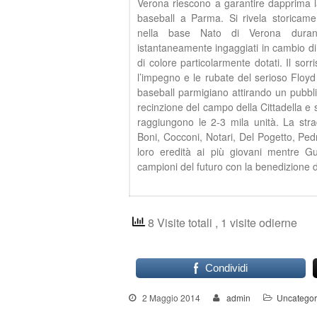
Verona riescono a garantire dapprima l
baseball a Parma. Si rivela storicame
nella base Nato di Verona duran
istantaneamente ingaggiati in cambio di
di colore particolarmente dotati. Il sor
l’impegno e le rubate del serioso Floyd 
baseball parmigiano attirando un pubbl
recinzione del campo della Cittadella e s
raggiungono le 2-3 mila unità. La strad
Boni, Cocconi, Notari, Del Pogetto, Ped
loro eredità ai più giovani mentre Gu
campioni del futuro con la benedizione 
8 Visite totali
, 1 visite odierne
Condividi
2 Maggio 2014
admin
Uncategor